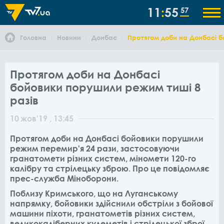
11
55
57
Головна
Новини
Донбас
Протягом доби на Донбасі б
Протягом доби на Донбасі
бойовики порушили режим тиші 8
разів
10
жов
'19
, 13:45
Протягом доби на Донбасі бойовики порушили
режим перемир'я 24 рази, застосовуючи
гранатомети різних систем, міномети 120-го
калібру та стрілецьку зброю. Про це повідомляє
прес-служба Міноборони.
Поблизу Кримського, що на Луганському
напрямку, бойовики здійснили обстріли з бойової
машини піхоти, гранатометів різних систем,
великокаліберних кулеметів і стрілецької зброї.