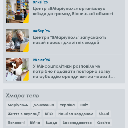
07
кві
'25
Центр «ЯМаріуполь» організовує
виїзди до громад Вінницької області
04
бер
'25
Центри "ЯМаріуполь" запускають
новий проєкт для літніх людей
28
лют
'25
У Мінсоцполітики розповіли чи
потрібно подавати повторно заяву
на субсидію оренди житла через 6
місяців
Хмара тегів
Маріуполь
Донеччина
Україна
Світ
Життя в окупації
ВПО
Наші за кордоном
Вільні
Полонені
Війна
Влада
Законодавство
Освіта