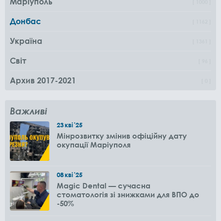
Маріуполь
1000
Донбас
1162
Україна
1361
Світ
96
Архив 2017-2021
0
Важливі
23
кві
'25
Мінрозвитку змінив офіційну дату
окупації Маріуполя
08
кві
'25
Magic Dental — сучасна
стоматологія зі знижками для ВПО до
-50%