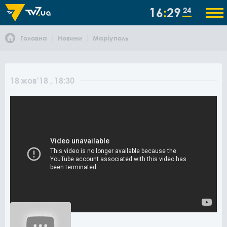
16
29
24
Головна
Новини
Маріуполь
18
жов
'18
, 18:30