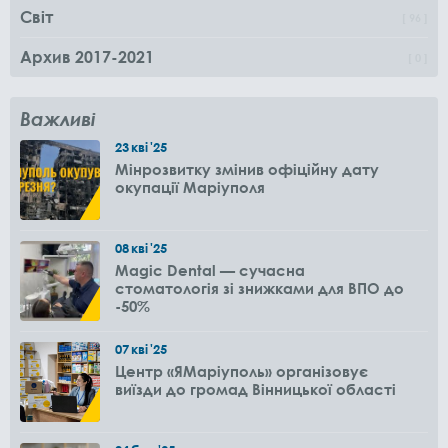
Світ
96
Архив 2017-2021
0
Важливі
23
кві
'25
Мінрозвитку змінив офіційну дату
окупації Маріуполя
08
кві
'25
Magic Dental — сучасна
стоматологія зі знижками для ВПО до
-50%
07
кві
'25
Центр «ЯМаріуполь» організовує
виїзди до громад Вінницької області