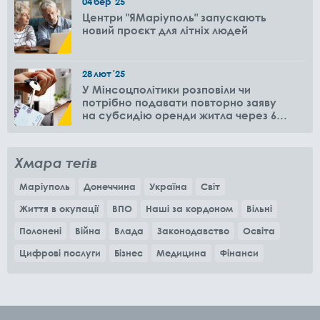
04
бер
'25
Центри "ЯМаріуполь" запускають
новий проєкт для літніх людей
28
лют
'25
У Мінсоцполітики розповіли чи
потрібно подавати повторно заяву
на субсидію оренди житла через 6
місяців
Хмара тегів
Маріуполь
Донеччина
Україна
Світ
Життя в окупації
ВПО
Наші за кордоном
Вільні
Полонені
Війна
Влада
Законодавство
Освіта
Цифрові послуги
Бізнес
Медицина
Фінанси