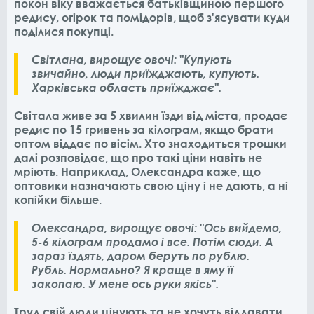
покон віку вважається батьківщиною першого
редису, огірок та помідорів, щоб з'ясувати куди
поділися покупці.
Світлана, вирощує овочі: "Купують
звичайно, люди приїжджають, купують.
Харківська область приїжджає".
Світала живе за 5 хвилин їзди від міста, продає
редис по 15 гривень за кілограм, якщо брати
оптом віддає по вісім. Хто знаходиться трошки
далі розповідає, що про такі ціни навіть не
мріють. Наприклад, Олександра каже, що
оптовики назначають свою ціну і не дають, а ні
копійки більше.
Олександра, вирощує овочі: "Ось вийдемо,
5-6 кілограм продамо і все. Потім сюди. А
зараз їздять, даром беруть по рублю.
Рубль. Нормально? Я краще в яму її
закопаю. У мене ось руки якісь".
Труд свій люди цінують та не хочуть віддавати