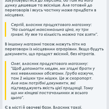
закуповуватися до Херсона, бо там на його
думку дешевше та якісніше. Але готовий до
переговорів і якусь частину може придбати в
місцевих.
Сергій, власник продуктового магазину:
"На сьогодні максимальна ціна, ну три
гривні. Ну яке то кількість можна так взяти".
В іншому магазині також можуть піти на
переговори із місцевими аграріями. Якщо будуть
документи, що продукт якісний, без нітратів.
Олег, власник продуктового магазину:
"Щоб допомогти людям, ми згодні брати у
них невеликими обсягами. Грубо кажучи,
там 2 мішки три мішки. Це ж скоропорт.
Але нам потрібні документи, які
підтверджують якість цієї продукції. Тому
що ми кінцеві постачальники ж всього
цього".
Є в місті й овочеві бази. Власник такої,