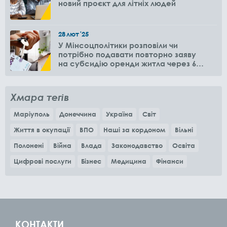
новий проєкт для літніх людей
28
лют
'25
У Мінсоцполітики розповіли чи
потрібно подавати повторно заяву
на субсидію оренди житла через 6
місяців
Хмара тегів
Маріуполь
Донеччина
Україна
Світ
Життя в окупації
ВПО
Наші за кордоном
Вільні
Полонені
Війна
Влада
Законодавство
Освіта
Цифрові послуги
Бізнес
Медицина
Фінанси
КОНТАКТИ