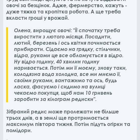
овочі за безцінок. Адже, фермерство, кажуть -
дуже тяжка та кропітка робота. А ще треба
вкласти гроші у врожай.
Олена, вирощує овочі: "Її спочатку треба
виростити з лютого місяця. Посадити,
лютий, березень і ось квітня починається
прибирати. Сідаємо на грядку, стільчики,
відра, руками це все обламується в відро.
Ну відро годину, 40 хвилин годину
наривається. Потім ми її моєму, знову таки,
колодязна вода холодна, все ми миємо її,
своїми руками, вантажимо та ось, будь
ласка, фасуємо і сидимо на вулиці
чекаємо покупця, щоб нам 10 гривень
заробити за кілограм редиски".
Зібраний редис може пролежати не більше
трьох днів, а в землі ще протримається
максимум півтора тижня. Потім підуть огірки та
помідори.