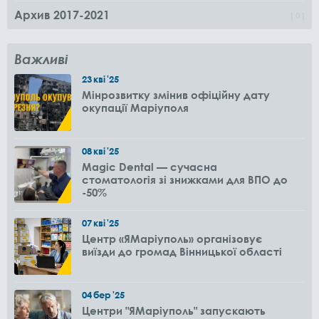
Архив 2017-2021
0
Важливі
23
кві
'25
Мінрозвитку змінив офіційну дату
окупації Маріуполя
08
кві
'25
Magic Dental — сучасна
стоматологія зі знижками для ВПО до
-50%
07
кві
'25
Центр «ЯМаріуполь» організовує
виїзди до громад Вінницької області
04
бер
'25
Центри "ЯМаріуполь" запускають