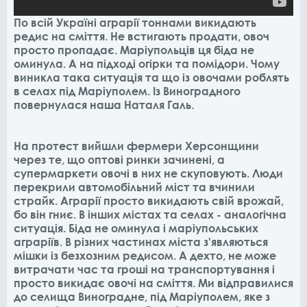
По всій Україні аграрії тоннами викидають
редис на сміття. Не встигають продати, овоч
просто пропадає. Маріупольців ця біда не
оминула. А на підході огірки та помідори. Чому
виникла така ситуація та що із овочами роблять
в селах під Маріуполем. Із Виноградного
повернулася наша Наталя Галь.
На протест вийшли фермери Херсонщини
через те, що оптові ринки зачинені, а
супермаркети овочі в них не скуповують. Люди
перекрили автомобільний міст та вчинили
страйк. Аграрії просто викидають свій врожай,
бо він гниє. В інших містах та селах - аналогічна
ситуація. Біда не оминула і маріупольських
аграріїв. В різних частинах міста з'являються
мішки із безхозним редисом. А дехто, не може
витрачати час та гроші на транспортування і
просто викидає овочі на сміття. Ми відправилися
до селища Виноградне, під Маріуполем, яке з