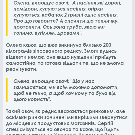
Олена, вирощує овочі: "А насіння які дорогі,
помідори, купуються насіння, огірки
купуються, кабачок 2 гривні одне насіння.
Про що говорити? А опалити цю тепличку,
протопити. Ось вона труба, якою ми
топимо, вугіллям, дровами".
Олена каже, що вже викинула близько 200
кілограмів зіпсованого редису. Змоги кудись
відвезти немає, але якщо нужденні приїдуть
самостійно, то готова віддати те, що не змогла
реалізувати.
Олена, вирощує овочі: "Що у нас
залишається, ми всім можемо допомогти,
щоб не гнило, а щоб хоч кому то була від
цього користь".
Такий овоч, як редис вважається ринковим, але
оскільки ринки зачинені ми вирішили звернутися
до місцевих продуктових магазинів. Сергій
спеціалізується на овочах та каже, що їздить