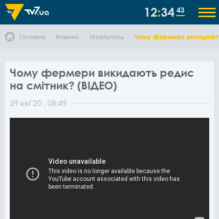
12
34
43
Головна
Новини
Маріуполь
Чому фермери викидають 
Чому фермери викидають редис
на смітник? (ВІДЕО)
29
кві
'20
, 08:49