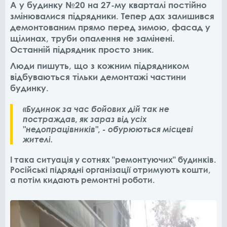
А у будинку №20 на 27-му кварталі постійно
змінювалися підрядники. Тепер дах залишився
демонтованим прямо перед зимою, фасад у
щілинах, труби опалення не замінені.
Останній підрядник просто зник.
Люди пишуть, що з кожним підрядником
відбуваються тільки демонтажі частини
будинку.
«Будинок за час бойових дій так не
постраждав, як зараз від усіх
"недопрацівників", - обурюються місцеві
жителі.
І така ситуація у сотнях "ремонтуючих" будинків.
Російські підрядні організації отримують кошти,
а потім кидають ремонтні роботи.