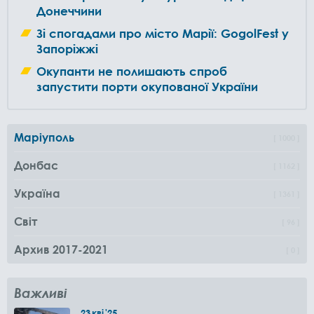
Донеччини
Зі спогадами про місто Марії: GogоlFest у
Запоріжжі
Окупанти не полишають спроб
запустити порти окупованої України
Маріуполь
1000
Донбас
1162
Україна
1361
Світ
96
Архив 2017-2021
0
Важливі
23
кві
'25