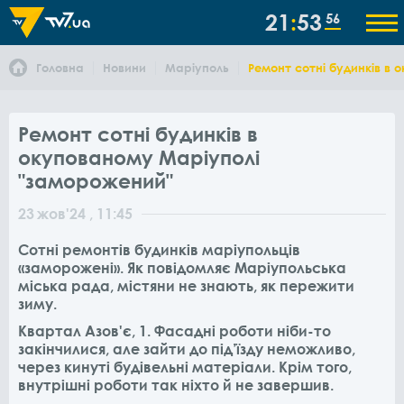
21
53
56
Головна
Новини
Маріуполь
Ремонт сотні будинків в
Ремонт сотні будинків в
окупованому Маріуполі
"заморожений"
23
жов
'24
, 11:45
Сотні ремонтів будинків маріупольців
«заморожені». Як повідомляє Маріупольська
міська рада, містяни не знають, як пережити
зиму.
Квартал Азов'є, 1. Фасадні роботи ніби-то
закінчилися, але зайти до під’їзду неможливо,
через кинуті будівельні матеріали. Крім того,
внутрішні роботи так ніхто й не завершив.