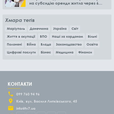
на субсидію оренди житла через 6
місяців
Хмара тегів
Маріуполь
Донеччина
Україна
Світ
Життя в окупації
ВПО
Наші за кордоном
Вільні
Полонені
Війна
Влада
Законодавство
Освіта
Цифрові послуги
Бізнес
Медицина
Фінанси
КОНТАКТИ
099 760 94 96
Київ
вул. Василя Липківського, 45
info@tv7.ua