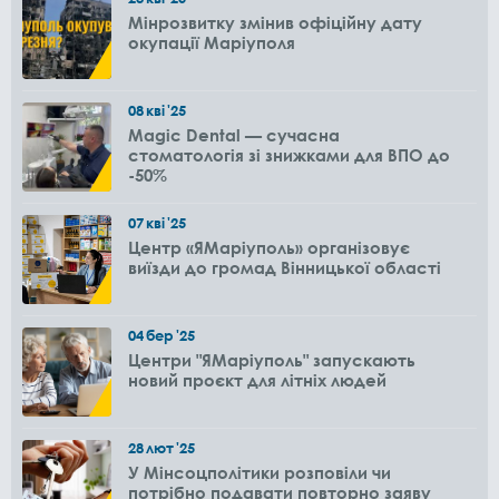
Мінрозвитку змінив офіційну дату
окупації Маріуполя
08
кві
'25
Magic Dental — сучасна
стоматологія зі знижками для ВПО до
-50%
07
кві
'25
Центр «ЯМаріуполь» організовує
виїзди до громад Вінницької області
04
бер
'25
Центри "ЯМаріуполь" запускають
новий проєкт для літніх людей
28
лют
'25
У Мінсоцполітики розповіли чи
потрібно подавати повторно заяву