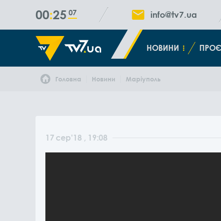
00
25
08
info@tv7.ua
НОВИНИ
ПРОЄ
Головна
Новини
Маріуполь
17
сер
'18
, 19:08