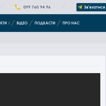
099 760 94 96
Зв'язатися
КТИ
ВІДЕО
ПОДКАСТИ
ПРО НАС