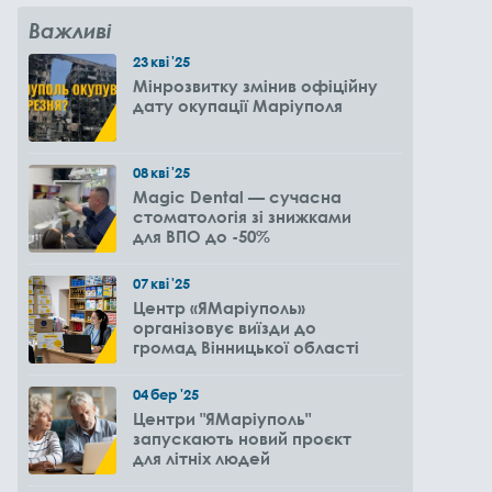
Важливі
23
кві
'25
Мінрозвитку змінив офіційну
дату окупації Маріуполя
08
кві
'25
Magic Dental — сучасна
стоматологія зі знижками
для ВПО до -50%
07
кві
'25
Центр «ЯМаріуполь»
організовує виїзди до
громад Вінницької області
04
бер
'25
Центри "ЯМаріуполь"
запускають новий проєкт
для літніх людей