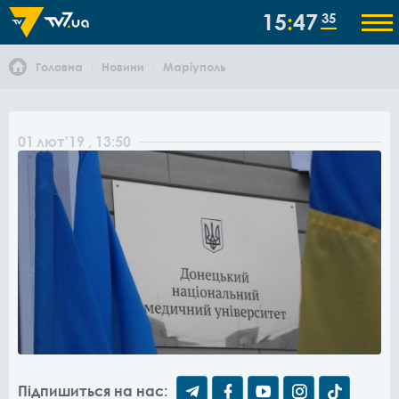
15
47
35
Головна
Новини
Маріуполь
01
лют
'19
, 13:50
Підпишиться на нас: