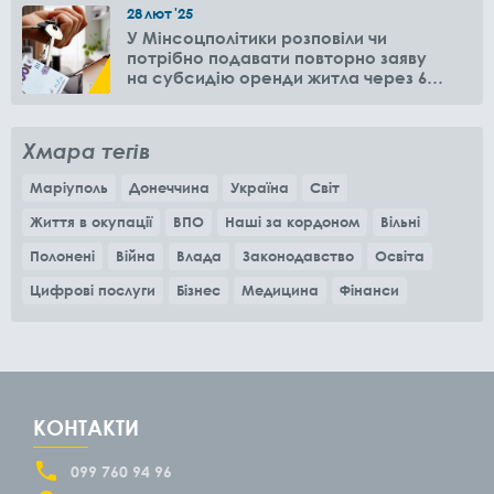
28
лют
'25
У Мінсоцполітики розповіли чи
потрібно подавати повторно заяву
на субсидію оренди житла через 6
місяців
Хмара тегів
Маріуполь
Донеччина
Україна
Світ
Життя в окупації
ВПО
Наші за кордоном
Вільні
Полонені
Війна
Влада
Законодавство
Освіта
Цифрові послуги
Бізнес
Медицина
Фінанси
КОНТАКТИ
099 760 94 96