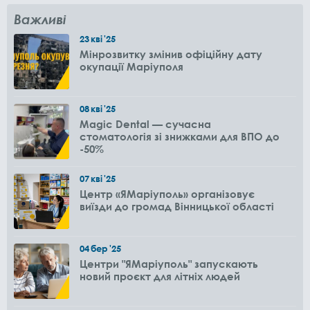
Важливі
23
кві
'25
Мінрозвитку змінив офіційну дату
окупації Маріуполя
08
кві
'25
Magic Dental — сучасна
стоматологія зі знижками для ВПО до
-50%
07
кві
'25
Центр «ЯМаріуполь» організовує
виїзди до громад Вінницької області
04
бер
'25
Центри "ЯМаріуполь" запускають
новий проєкт для літніх людей