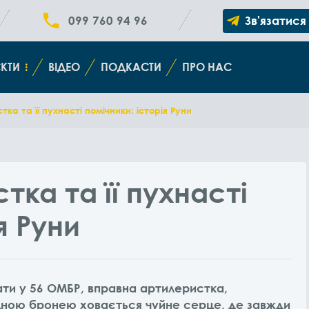
099 760 94 96
Зв'язатися
КТИ
ВІДЕО
ПОДКАСТИ
ПРО НАС
ка та її пухнасті помічники: історія Руни
тка та її пухнасті
я Руни
ати у 56 ОМБР, вправна артилеристка,
цною бронею ховається чуйне серце, де завжди