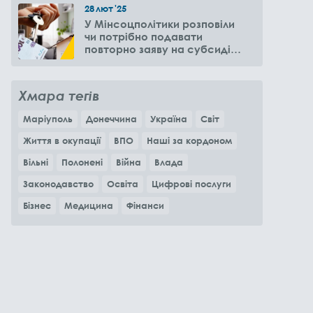
28
лют
'25
У Мінсоцполітики розповіли
чи потрібно подавати
повторно заяву на субсидію
оренди житла через 6
місяців
Хмара тегів
Маріуполь
Донеччина
Україна
Світ
Життя в окупації
ВПО
Наші за кордоном
Вільні
Полонені
Війна
Влада
Законодавство
Освіта
Цифрові послуги
Бізнес
Медицина
Фінанси