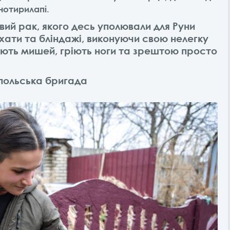
чотирилапі.
овий рак, якого десь уполювали для Руни
хати та бліндажі, виконуючи свою нелегку
яють мишей, гріють ноги та зрештою просто
польська бригада