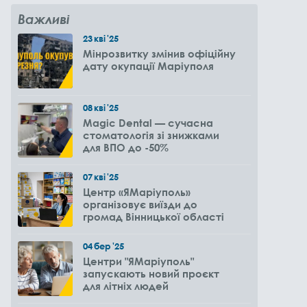
Важливі
23
кві
'25
Мінрозвитку змінив офіційну
дату окупації Маріуполя
08
кві
'25
Magic Dental — сучасна
стоматологія зі знижками
для ВПО до -50%
07
кві
'25
Центр «ЯМаріуполь»
організовує виїзди до
громад Вінницької області
04
бер
'25
Центри "ЯМаріуполь"
запускають новий проєкт
для літніх людей