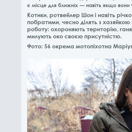
є місце для ближніх — навіть якщо вони 
Котики, ротвейлер Шон і навіть річк
побратими, чесно ділять з хазяйкою 
роботу: охороняють територію, ган
милують око своєю присутністю.
Фото: 56 окрема мотопіхотна Маріу