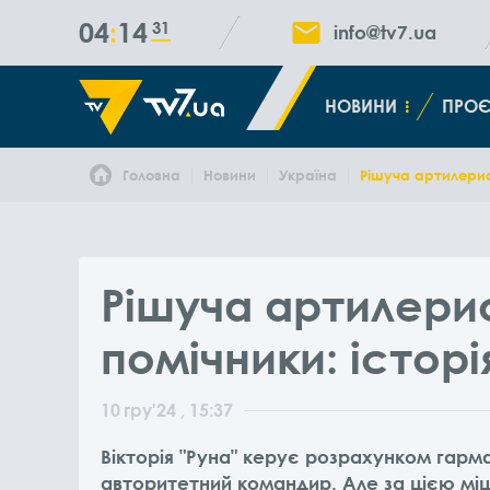
04
14
32
info@tv7.ua
НОВИНИ
ПРОЄ
Головна
Новини
Україна
Рішуча артилерист
Рішуча артилерис
помічники: історі
10
гру
'24
, 15:37
Вікторія "Руна" керує розрахунком гарм
авторитетний командир. Але за цією мі