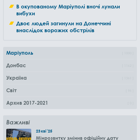
В окупованому Маріуполі вночі лунали
вибухи
Двоє людей загинули на Донеччині
внаслідок ворожих обстрілів
Маріуполь
1000
Донбас
1162
Україна
1361
Світ
96
Архив 2017-2021
0
Важливі
23
кві
'25
Мінрозвитку змінив офіційну дату