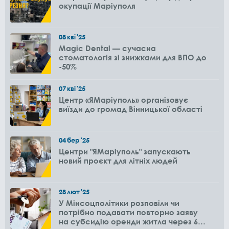
окупації Маріуполя
08
кві
'25
Magic Dental — сучасна
стоматологія зі знижками для ВПО до
-50%
07
кві
'25
Центр «ЯМаріуполь» організовує
виїзди до громад Вінницької області
04
бер
'25
Центри "ЯМаріуполь" запускають
новий проєкт для літніх людей
28
лют
'25
У Мінсоцполітики розповіли чи
потрібно подавати повторно заяву
на субсидію оренди житла через 6