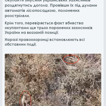
Окупанти
роздягнутись догола. Провівши їх під дулами
автоматів лісопосадкою, полонених
розстріляли.
Крім того, перевіряється факт вбивства
окупантами ще трьох поранених захисників
України на вказаній позиції.
Наразі правоохоронці встановлюють всі
обставини події.