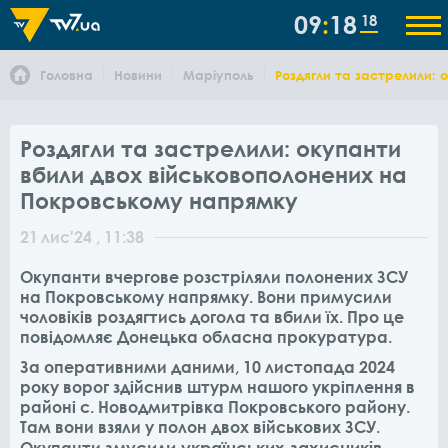
09
18
18
Головна
Новини
Маріуполь
Роздягли та застрелили:
Роздягли та застрелили: окупанти
вбили двох військовополонених на
Покровському напрямку
21
лис
'24
, 11:38
Окупанти вчергове розстріляли полонених ЗСУ
на Покровському напрямку. Вони примусили
чоловіків роздягтись догола та вбили їх. Про це
повідомляє Донецька обласна прокуратура.
За оперативними даними, 10 листопада 2024
року ворог здійснив штурм нашого укріплення в
районі с. Новодмитрівка Покровського району.
Там вони взяли у полон двох військових ЗСУ.
змусили українських захисників