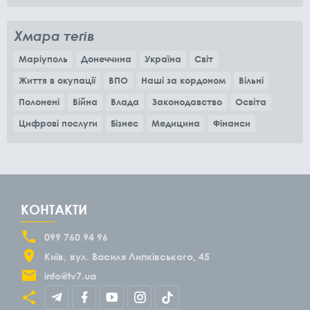
місяців
Хмара тегів
Маріуполь
Донеччина
Україна
Світ
Життя в окупації
ВПО
Наші за кордоном
Вільні
Полонені
Війна
Влада
Законодавство
Освіта
Цифрові послуги
Бізнес
Медицина
Фінанси
КОНТАКТИ
099 760 94 96
Київ
вул. Василя Липківського, 45
info@tv7.ua