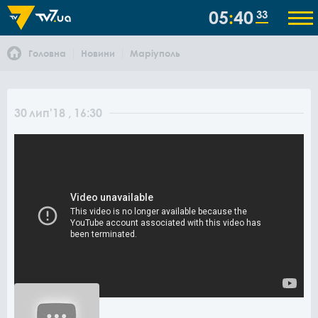
05
40
33
Головна
Новини
Маріуполь
30
лип
'18
, 16:30