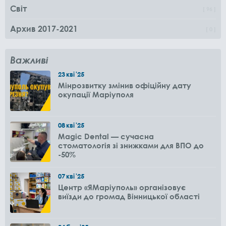
Світ
96
Архив 2017-2021
0
Важливі
23
кві
'25
Мінрозвитку змінив офіційну дату
окупації Маріуполя
08
кві
'25
Magic Dental — сучасна
стоматологія зі знижками для ВПО до
-50%
07
кві
'25
Центр «ЯМаріуполь» організовує
виїзди до громад Вінницької області