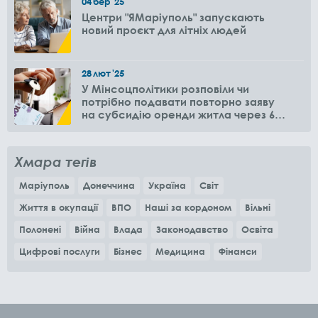
04
бер
'25
Центри "ЯМаріуполь" запускають
новий проєкт для літніх людей
28
лют
'25
У Мінсоцполітики розповіли чи
потрібно подавати повторно заяву
на субсидію оренди житла через 6
місяців
Хмара тегів
Маріуполь
Донеччина
Україна
Світ
Життя в окупації
ВПО
Наші за кордоном
Вільні
Полонені
Війна
Влада
Законодавство
Освіта
Цифрові послуги
Бізнес
Медицина
Фінанси