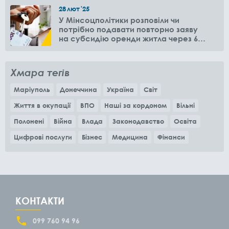
28
лют
'25
У Мінсоцполітики розповіли чи
потрібно подавати повторно заяву
на субсидію оренди житла через 6
місяців
Хмара тегів
Маріуполь
Донеччина
Україна
Світ
Життя в окупації
ВПО
Наші за кордоном
Вільні
Полонені
Війна
Влада
Законодавство
Освіта
Цифрові послуги
Бізнес
Медицина
Фінанси
КОНТАКТИ
099 760 94 96