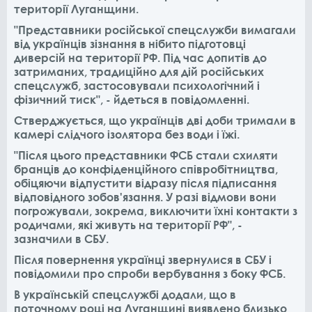
території Луганщини.
"Представники російської спецслужби вимагали
від українців зізнання в нібито підготовці
диверсій на території РФ. Під час допитів до
затриманих, традиційно для дій російських
спецслужб, застосовували психологічний і
фізичний тиск", - йдеться в повідомленні.
Стверджується, що українців дві доби тримали в
камері слідчого ізолятора без води і їжі.
"Після цього представники ФСБ стали схиляти
бранців до конфіденційного співробітництва,
обіцяючи відпустити відразу після підписання
відповідного зобов'язання. У разі відмови вони
погрожували, зокрема, виключити їхні контакти з
родичами, які живуть на території РФ", -
зазначили в СБУ.
Після повернення українці звернулися в СБУ і
повідомили про спроби вербування з боку ФСБ.
В українській спецслужбі додали, що в
поточному році на Луганщині виявлено близько