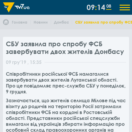
09
14
08
Головна
Новини
Донбас
СБУ заявила про спробу ФСБ
СБУ заявила про спробу ФСБ
завербувати двох жителів Донбасу
09
гру
'19
, 15:35
Співробітники російської ФСБ намагалися
завербувати двох жителів Луганської області.
Про це повідомляє прес-служба СБУ у понеділок,
9 грудня.
Зазначається, що жителів селища Мілове під час
візиту до родичів на територію Росії затримали
співробітники ФСБ на кордоні в Ростовській
області. Представники російської спецслужби
вимагали від українців збирати інформацію про
особовий склад правоохоронних органів на