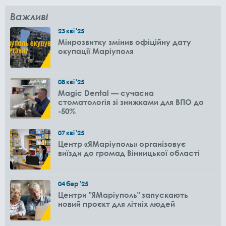
Важливі
23
кві
'25
Мінрозвитку змінив офіційну дату
окупації Маріуполя
08
кві
'25
Magic Dental — сучасна
стоматологія зі знижками для ВПО до
-50%
07
кві
'25
Центр «ЯМаріуполь» організовує
виїзди до громад Вінницької області
04
бер
'25
Центри "ЯМаріуполь" запускають
новий проєкт для літніх людей