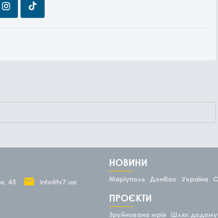
НОВИНИ
Маріуполь
Донбас
Україна
С
о, 45
info@tv7.ua
ПРОЄКТИ
Зруйнована мрія
Шлях додому