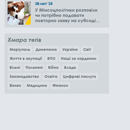
28
лют
'25
У Мінсоцполітики розповіли
чи потрібно подавати
повторно заяву на субсидію
оренди житла через 6
місяців
Хмара тегів
Маріуполь
Донеччина
Україна
Світ
Життя в окупації
ВПО
Наші за кордоном
Вільні
Полонені
Війна
Влада
Законодавство
Освіта
Цифрові послуги
Бізнес
Медицина
Фінанси