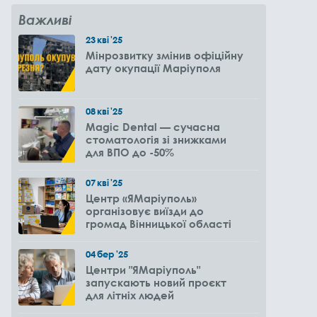
Важливі
23
кві
'25
Мінрозвитку змінив офіційну
дату окупації Маріуполя
08
кві
'25
Magic Dental — сучасна
стоматологія зі знижками
для ВПО до -50%
07
кві
'25
Центр «ЯМаріуполь»
організовує виїзди до
громад Вінницької області
04
бер
'25
Центри "ЯМаріуполь"
запускають новий проєкт
для літніх людей