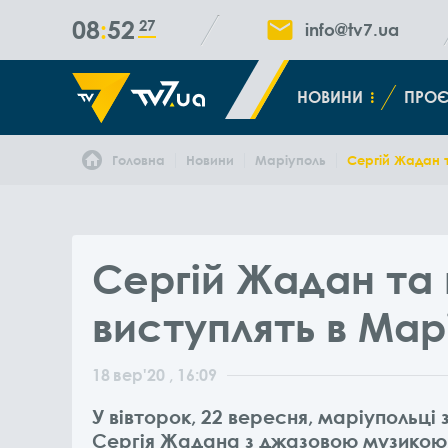
08
52
28
info@tv7.ua
НОВИНИ
ПРОЄ
Головна
Новини
Маріуполь
Сергій Жадан т
Сергій Жадан та 
виступлять в Мар
18
вер
'20
, 16:09
У вівторок, 22 вересня, маріупольц
Сергія Жадана з джазовою музикою. 