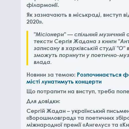
філармонії.
Як зазначають в міськраді, виступ 
2020».
"Місіонери" — спільний музичний 
тексти Сергія Жадана з книги "Ан
записану в харківській студії "О" 
зможуть поринути у поетично-муз
влада.
Новини за темою:
Розпочинається фес
місті лунатимуть концерти
Що потрапити на виступ, треба поп
Для довідки:
Сергій Жадан – український письмен
«Ворошиловград» та поетичних збіро
міжнародної премії «Ангелус» та «Кни