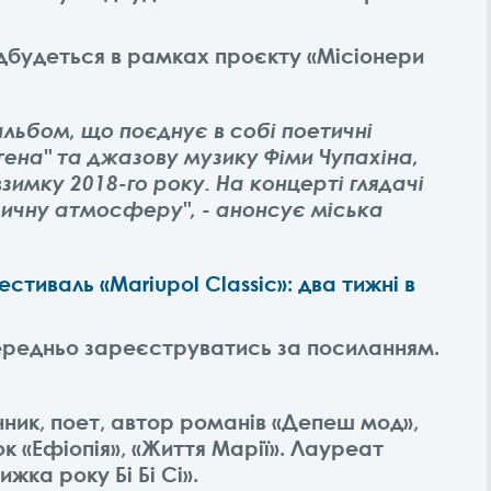
відбудеться в рамках проєкту «Місіонери
альбом, що поєднує в собі поетичні
тена" та джазову музику Фіми Чупахіна,
взимку 2018-го року. На концерті глядачі
ичну атмосферу", - анонсує міська
тиваль «Mariupol Classic»: два тижні в
ередньо зареєструватись за посиланням.
ник, поет, автор романів «Депеш мод»,
к «Ефіопія», «Життя Марії». Лауреат
жка року Бі Бі Сі».