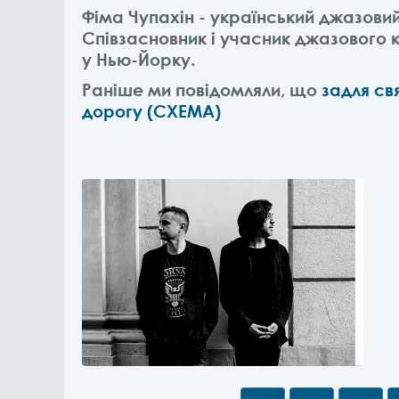
Фіма Чупахін - український джазовий
Співзасновник і учасник джазового 
у Нью-Йорку.
Раніше ми повідомляли, що
задля св
дорогу (СХЕМА)