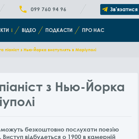
099 760 94 96
Зв'язатися
КТИ
ВІДЕО
ПОДКАСТИ
ПРО НАС
а піаніст з Нью-Йорка виступлять в Маріуполі
піаніст з Нью-Йорка
іуполі
і зможуть безкоштовно послухати поезію
Виступ відбудеться о 1900 в камерній