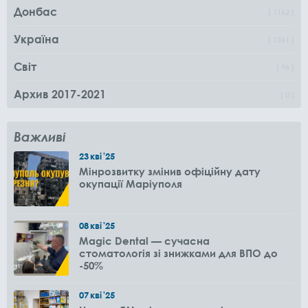
Донбас
1162
Україна
1361
Світ
96
Архив 2017-2021
0
Важливі
23
кві
'25
Мінрозвитку змінив офіційну дату
окупації Маріуполя
08
кві
'25
Magic Dental — сучасна
стоматологія зі знижками для ВПО до
-50%
07
кві
'25