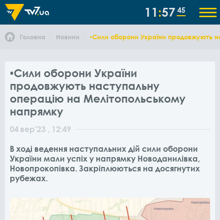
11
57
45
Головна
Новини
▪️Сили оборони України продовжують 
▪️Сили оборони України
продовжують наступальну
операцію на Мелітопольському
напрямку
04
вер
'23
, 12:49
В ході ведення наступальних дій сили оборони
України мали успіх у напрямку Новоданилівка,
Новопрокопівка. Закріплюються на досягнутих
рубежах.