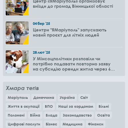
Центр «ЯМаріуполь» організовує
виїзди до громад Вінницької області
04
бер
'25
Центри "ЯМаріуполь" запускають
новий проєкт для літніх людей
28
лют
'25
У Мінсоцполітики розповіли чи
потрібно подавати повторно заяву
на субсидію оренди житла через 6
місяців
Хмара тегів
Маріуполь
Донеччина
Україна
Світ
Життя в окупації
ВПО
Наші за кордоном
Вільні
Полонені
Війна
Влада
Законодавство
Освіта
Цифрові послуги
Бізнес
Медицина
Фінанси