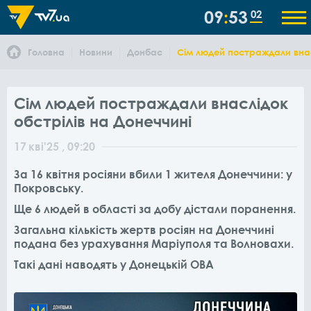
09
53
02
Головна
Новини
Донбас
Сім людей постраждали внас
Сім людей постраждали внаслідок
обстрілів на Донеччині
17
кві
'25
, 09:20
За 16 квітня росіяни вбили 1 жителя Донеччини: у
Покровську.
Ще 6 людей в області за добу дістали поранення.
Загальна кількість жертв росіян на Донеччині
подана без урахування Маріуполя та Волновахи.
Такі дані наводять у Донецькій ОВА