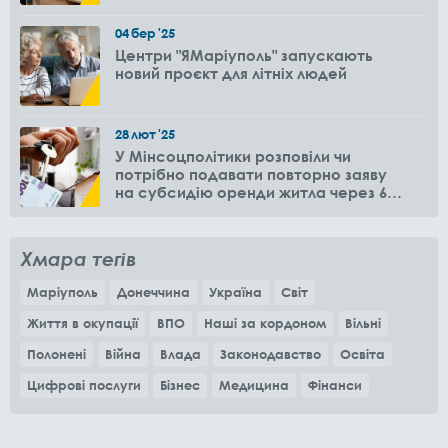
04
бер
'25
Центри "ЯМаріуполь" запускають
новий проєкт для літніх людей
28
лют
'25
У Мінсоцполітики розповіли чи
потрібно подавати повторно заяву
на субсидію оренди житла через 6
місяців
Хмара тегів
Маріуполь
Донеччина
Україна
Світ
Життя в окупації
ВПО
Наші за кордоном
Вільні
Полонені
Війна
Влада
Законодавство
Освіта
Цифрові послуги
Бізнес
Медицина
Фінанси