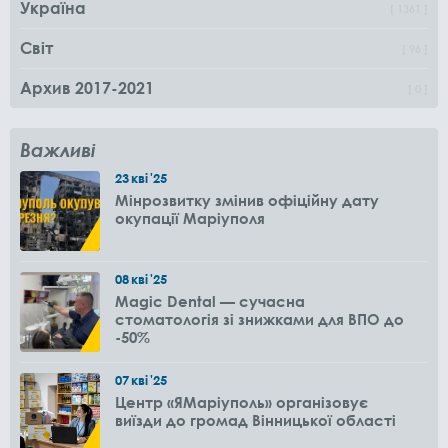
Україна
1361
Світ
96
Архив 2017-2021
0
Важливі
23
кві
'25
Мінрозвитку змінив офіційну дату
окупації Маріуполя
08
кві
'25
Magic Dental — сучасна
стоматологія зі знижками для ВПО до
-50%
07
кві
'25
Центр «ЯМаріуполь» організовує
виїзди до громад Вінницької області