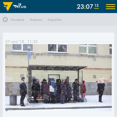
23
07
13
Головна
Новини
Україна
27
лис
'18
, 11:35