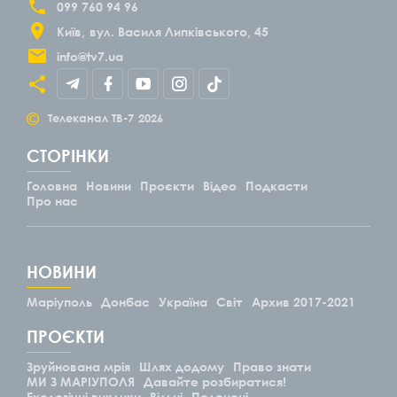
099 760 94 96
Київ
вул. Василя Липківського, 45
info@tv7.ua
©
Телеканал ТВ-7
2026
СТОРІНКИ
Головна
Новини
Проєкти
Відео
Подкасти
Про нас
НОВИНИ
Маріуполь
Донбас
Україна
Світ
Архив 2017-2021
ПРОЄКТИ
Зруйнована мрія
Шлях додому
Право знати
МИ З МАРІУПОЛЯ
Давайте розбиратися!
Екологічні виклики
Вільні
Полонені