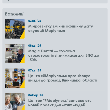
Важливі
23
кві
'25
Мінрозвитку змінив офіційну дату
окупації Маріуполя
08
кві
'25
Magic Dental — сучасна
стоматологія зі знижками для ВПО до
-50%
07
кві
'25
Центр «ЯМаріуполь» організовує
виїзди до громад Вінницької області
04
бер
'25
Центри "ЯМаріуполь" запускають
новий проєкт для літніх людей