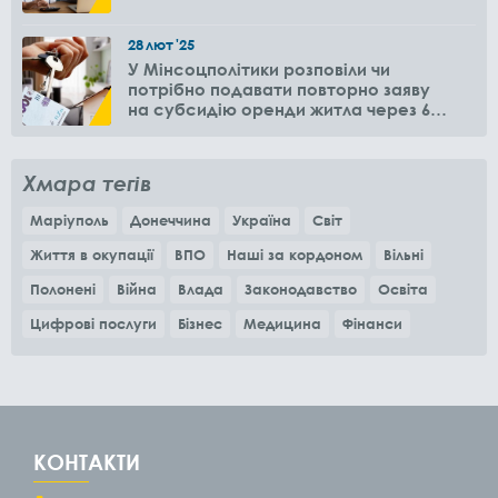
28
лют
'25
У Мінсоцполітики розповіли чи
потрібно подавати повторно заяву
на субсидію оренди житла через 6
місяців
Хмара тегів
Маріуполь
Донеччина
Україна
Світ
Життя в окупації
ВПО
Наші за кордоном
Вільні
Полонені
Війна
Влада
Законодавство
Освіта
Цифрові послуги
Бізнес
Медицина
Фінанси
КОНТАКТИ