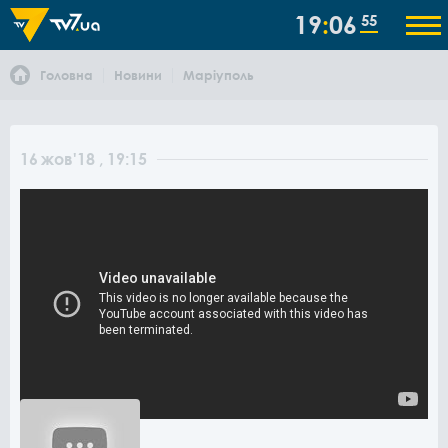
19
06
55
Головна
Новини
Маріуполь
16
жов
'18
, 19:15