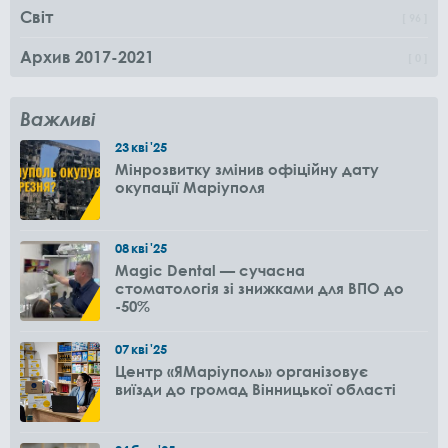
Світ
96
Архив 2017-2021
0
Важливі
23
кві
'25
Мінрозвитку змінив офіційну дату
окупації Маріуполя
08
кві
'25
Magic Dental — сучасна
стоматологія зі знижками для ВПО до
-50%
07
кві
'25
Центр «ЯМаріуполь» організовує
виїзди до громад Вінницької області