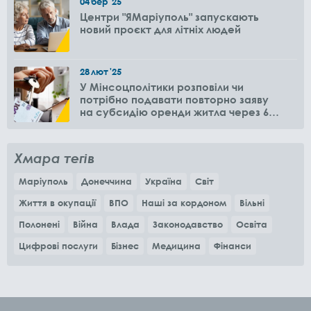
04
бер
'25
Центри "ЯМаріуполь" запускають
новий проєкт для літніх людей
28
лют
'25
У Мінсоцполітики розповіли чи
потрібно подавати повторно заяву
на субсидію оренди житла через 6
місяців
Хмара тегів
Маріуполь
Донеччина
Україна
Світ
Життя в окупації
ВПО
Наші за кордоном
Вільні
Полонені
Війна
Влада
Законодавство
Освіта
Цифрові послуги
Бізнес
Медицина
Фінанси