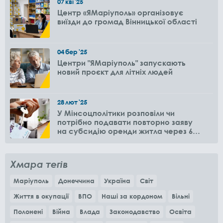
07
кві
'25
Центр «ЯМаріуполь» організовує
виїзди до громад Вінницької області
04
бер
'25
Центри "ЯМаріуполь" запускають
новий проєкт для літніх людей
28
лют
'25
У Мінсоцполітики розповіли чи
потрібно подавати повторно заяву
на субсидію оренди житла через 6
місяців
Хмара тегів
Маріуполь
Донеччина
Україна
Світ
Життя в окупації
ВПО
Наші за кордоном
Вільні
Полонені
Війна
Влада
Законодавство
Освіта