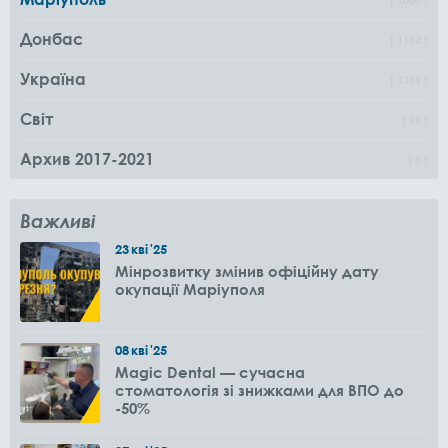
Донбас
1162
Україна
1361
Світ
96
Архив 2017-2021
0
Важливі
23
кві
'25
Мінрозвитку змінив офіційну дату
окупації Маріуполя
08
кві
'25
Magic Dental — сучасна
стоматологія зі знижками для ВПО до
-50%