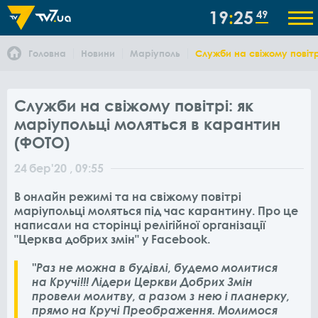
19
25
49
Головна
Новини
Маріуполь
Служби на свіжому повітр
Служби на свіжому повітрі: як
маріупольці моляться в карантин
(ФОТО)
24
бер
'20
, 09:55
В онлайн режимі та на свіжому повітрі
маріупольці моляться під час карантину. Про це
написали на сторінці релігійної організації
"Церква добрих змін" у Facebook.
"Раз не можна в будівлі, будемо молитися
на Кручі!!! Лідери Церкви Добрих Змін
провели молитву, а разом з нею і планерку,
прямо на Кручі Преображення. Молимося