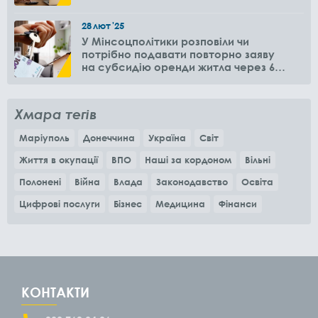
28
лют
'25
У Мінсоцполітики розповіли чи
потрібно подавати повторно заяву
на субсидію оренди житла через 6
місяців
Хмара тегів
Маріуполь
Донеччина
Україна
Світ
Життя в окупації
ВПО
Наші за кордоном
Вільні
Полонені
Війна
Влада
Законодавство
Освіта
Цифрові послуги
Бізнес
Медицина
Фінанси
КОНТАКТИ