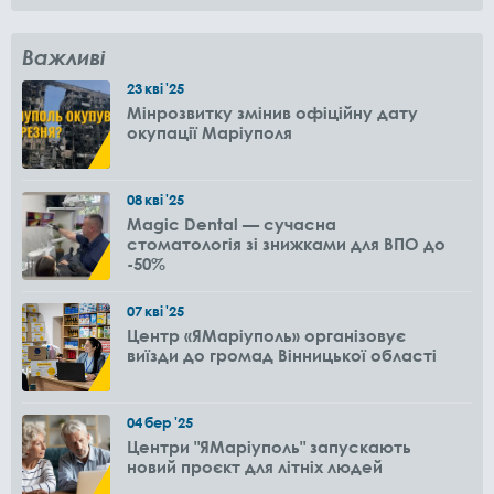
Важливі
23
кві
'25
Мінрозвитку змінив офіційну дату
окупації Маріуполя
08
кві
'25
Magic Dental — сучасна
стоматологія зі знижками для ВПО до
-50%
07
кві
'25
Центр «ЯМаріуполь» організовує
виїзди до громад Вінницької області
04
бер
'25
Центри "ЯМаріуполь" запускають
новий проєкт для літніх людей