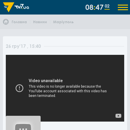
08
47
02
Головна
Новини
Маріуполь
26
гру
'17
, 15:40