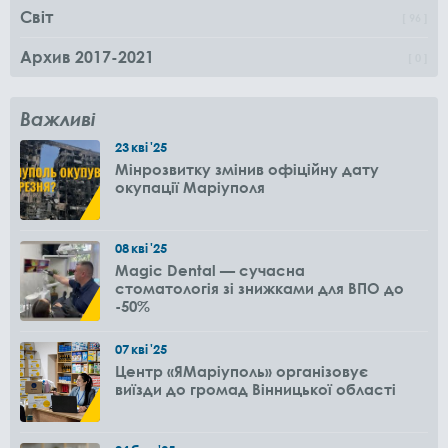
Світ
96
Архив 2017-2021
0
Важливі
23
кві
'25
Мінрозвитку змінив офіційну дату
окупації Маріуполя
08
кві
'25
Magic Dental — сучасна
стоматологія зі знижками для ВПО до
-50%
07
кві
'25
Центр «ЯМаріуполь» організовує
виїзди до громад Вінницької області