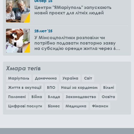
04
бер
'25
Центри "ЯМаріуполь" запускають
новий проєкт для літніх людей
28
лют
'25
У Мінсоцполітики розповіли чи
потрібно подавати повторно заяву
на субсидію оренди житла через 6
місяців
Хмара тегів
Маріуполь
Донеччина
Україна
Світ
Життя в окупації
ВПО
Наші за кордоном
Вільні
Полонені
Війна
Влада
Законодавство
Освіта
Цифрові послуги
Бізнес
Медицина
Фінанси