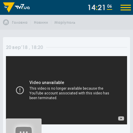
14
21
06
Головна
Новини
Маріуполь
20
вер
'18
, 18:20