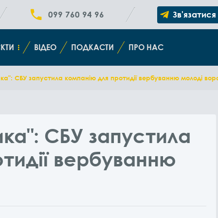
099 760 94 96
Зв'язатися
КТИ
ВІДЕО
ПОДКАСТИ
ПРО НАС
а": СБУ запустила компанію для протидії вербуванню молоді вор
ка": СБУ запустила
отидії вербуванню