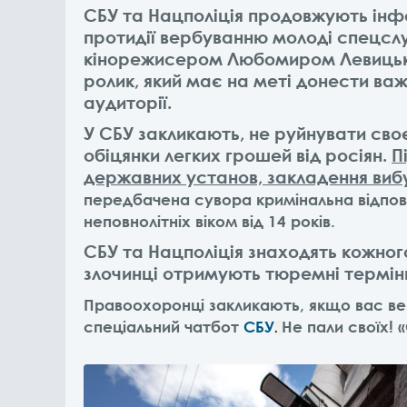
СБУ та Нацполіція продовжують ін
протидії вербуванню молоді спецсл
кінорежисером Любомиром Левицьк
ролик, який має на меті донести ва
аудиторії.
У СБУ закликають, не руйнувати сво
обіцянки легких грошей від росіян.
П
державних установ, закладення вибу
передбачена сувора кримінальна відповіда
неповнолітніх віком від 14 років.
СБУ та Нацполіція знаходять кожног
злочинці отримують тюремні термін
Правоохоронці закликають, якщо вас вер
спеціальний чатбот
СБУ
Не пали своїх! 
.