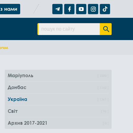
 з нами
огом
Маріуполь
1000
Донбас
1162
Україна
1361
Світ
96
Архив 2017-2021
0