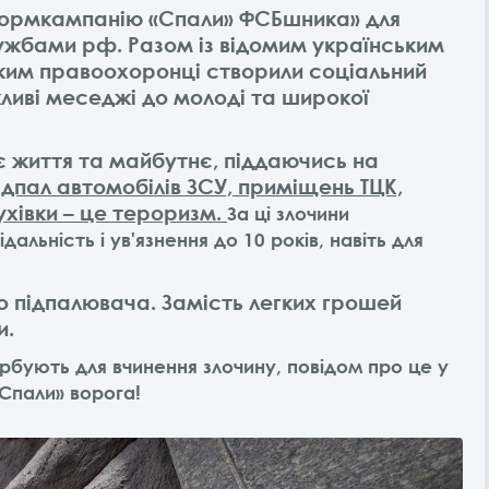
формкампанію «Спали» ФСБшника» для
ужбами рф. Разом із відомим українським
им правоохоронці створили соціальний
жливі меседжі до молоді та широкої
є життя та майбутнє, піддаючись на
ідпал автомобілів ЗСУ, приміщень ТЦК,
хівки – це тероризм.
За ці злочини
льність і ув'язнення до 10 років, навіть для
о підпалювача. Замість легких грошей
и.
бують для вчинення злочину, повідом про це у
«Спали» ворога!