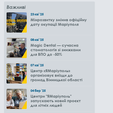
Важливі
23
кві
'25
Мінрозвитку змінив офіційну
дату окупації Маріуполя
08
кві
'25
Magic Dental — сучасна
стоматологія зі знижками
для ВПО до -50%
07
кві
'25
Центр «ЯМаріуполь»
організовує виїзди до
громад Вінницької області
04
бер
'25
Центри "ЯМаріуполь"
запускають новий проєкт
для літніх людей