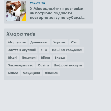
28
лют
'25
У Мінсоцполітики розповіли
чи потрібно подавати
повторно заяву на субсидію
оренди житла через 6
місяців
Хмара тегів
Маріуполь
Донеччина
Україна
Світ
Життя в окупації
ВПО
Наші за кордоном
Вільні
Полонені
Війна
Влада
Законодавство
Освіта
Цифрові послуги
Бізнес
Медицина
Фінанси