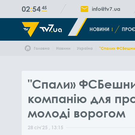
02
54
45
info@tv7.ua
НОВИНИ
ПРОЄ
Головна
Новини
Україна
"Спали» ФСБешник
"Спали» ФСБешни
компанію для пр
молоді ворогом
28
січ
'25
, 13:15