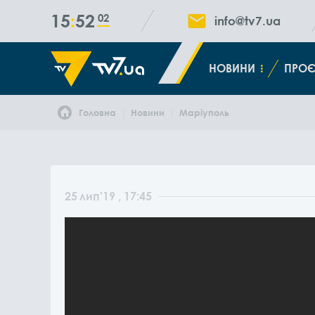
15
52
02
info@tv7.ua
НОВИНИ
ПРОЄ
Головна
Новини
Маріуполь
25
лип
'19
, 17:45