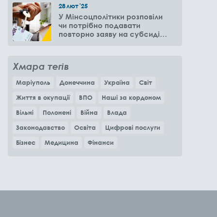
28
лют
'25
У Мінсоцполітики розповіли
чи потрібно подавати
повторно заяву на субсидію
оренди житла через 6
місяців
Хмара тегів
Маріуполь
Донеччина
Україна
Світ
Життя в окупації
ВПО
Наші за кордоном
Вільні
Полонені
Війна
Влада
Законодавство
Освіта
Цифрові послуги
Бізнес
Медицина
Фінанси