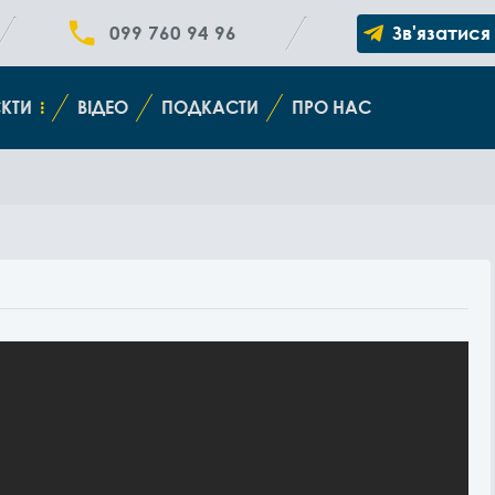
099 760 94 96
Зв'язатися
КТИ
ВІДЕО
ПОДКАСТИ
ПРО НАС