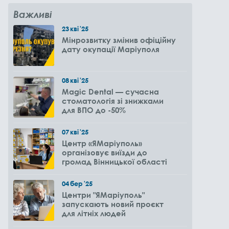
Важливі
23
кві
'25
Мінрозвитку змінив офіційну
дату окупації Маріуполя
08
кві
'25
Magic Dental — сучасна
стоматологія зі знижками
для ВПО до -50%
07
кві
'25
Центр «ЯМаріуполь»
організовує виїзди до
громад Вінницької області
04
бер
'25
Центри "ЯМаріуполь"
запускають новий проєкт
для літніх людей