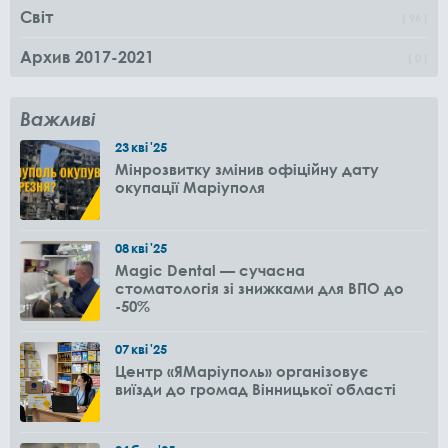
Світ
96
Архив 2017-2021
0
Важливі
23
кві
'25
Мінрозвитку змінив офіційну дату
окупації Маріуполя
08
кві
'25
Magic Dental — сучасна
стоматологія зі знижками для ВПО до
-50%
07
кві
'25
Центр «ЯМаріуполь» організовує
виїзди до громад Вінницької області