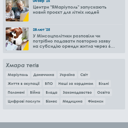
04
бер
'25
Центри "ЯМаріуполь" запускають
новий проєкт для літніх людей
28
лют
'25
У Мінсоцполітики розповіли чи
потрібно подавати повторно заяву
на субсидію оренди житла через 6
місяців
Хмара тегів
Маріуполь
Донеччина
Україна
Світ
Життя в окупації
ВПО
Наші за кордоном
Вільні
Полонені
Війна
Влада
Законодавство
Освіта
Цифрові послуги
Бізнес
Медицина
Фінанси