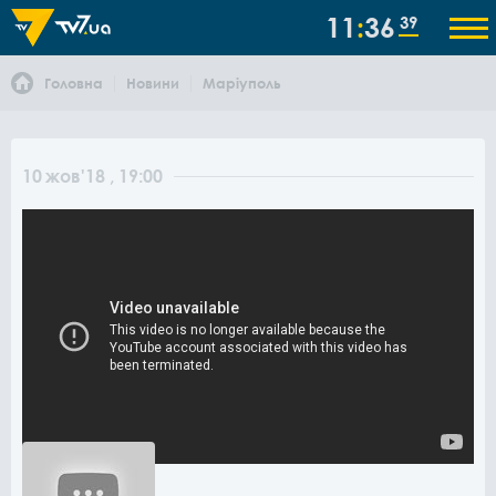
11
36
39
Головна
Новини
Маріуполь
10
жов
'18
, 19:00