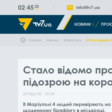
02
45
26
info@tv7.ua
НОВИНИ
ПРОЄ
Головна
Новини
Маріуполь
Стало відомо п
Стало відомо про
підозрою на кор
25
бер
'20
, 18:34
В Маріуполі 4 людей перевіряють на
щоденному брифінгу в міськраді.