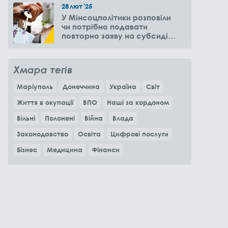
28
лют
'25
У Мінсоцполітики розповіли
чи потрібно подавати
повторно заяву на субсидію
оренди житла через 6
місяців
Хмара тегів
Маріуполь
Донеччина
Україна
Світ
Життя в окупації
ВПО
Наші за кордоном
Вільні
Полонені
Війна
Влада
Законодавство
Освіта
Цифрові послуги
Бізнес
Медицина
Фінанси