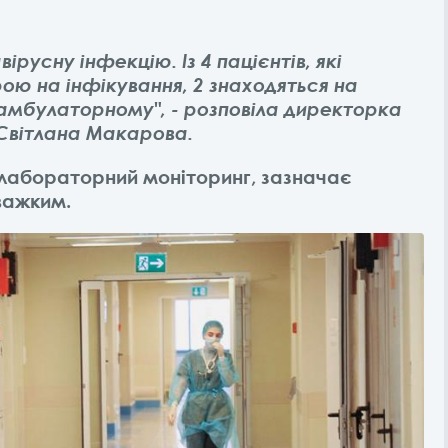
вірусну інфекцію. Із 4 пацієнтів, які
рою на інфікування, 2 знаходяться на
 амбулаторному", - розповіла директорка
Світлана Макарова.
я лабораторний моніторинг, зазначає
 важким.