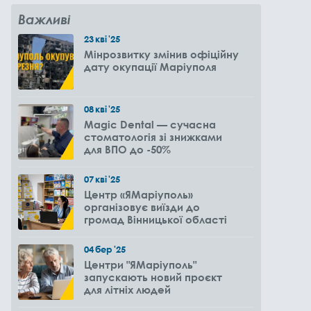
Важливі
23
кві
'25
Мінрозвитку змінив офіційну
дату окупації Маріуполя
08
кві
'25
Magic Dental — сучасна
стоматологія зі знижками
для ВПО до -50%
07
кві
'25
Центр «ЯМаріуполь»
організовує виїзди до
громад Вінницької області
04
бер
'25
Центри "ЯМаріуполь"
запускають новий проєкт
для літніх людей