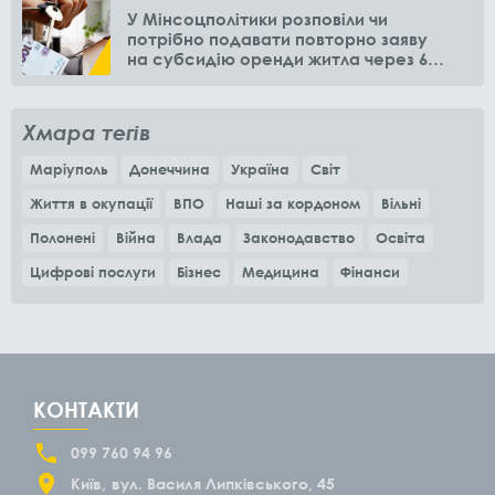
У Мінсоцполітики розповіли чи
потрібно подавати повторно заяву
на субсидію оренди житла через 6
місяців
Хмара тегів
Маріуполь
Донеччина
Україна
Світ
Життя в окупації
ВПО
Наші за кордоном
Вільні
Полонені
Війна
Влада
Законодавство
Освіта
Цифрові послуги
Бізнес
Медицина
Фінанси
КОНТАКТИ
099 760 94 96
Київ
вул. Василя Липківського, 45