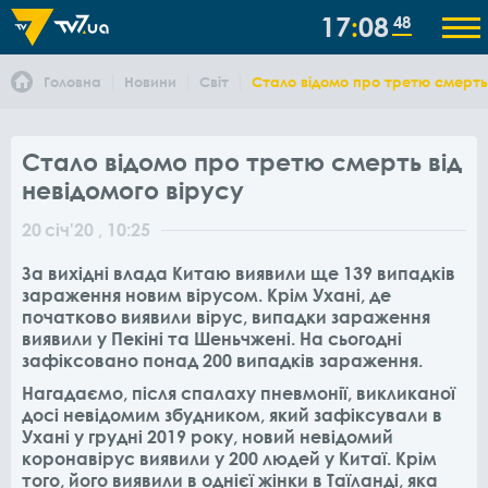
17
08
48
Головна
Новини
Світ
Стало відомо про третю смерть 
Стало відомо про третю смерть від
невідомого вірусу
20
січ
'20
, 10:25
За вихідні влада Китаю виявили ще
139
випадків
зараження новим вірусом. Крім Ухані, де
початково виявили вірус, випадки зараження
виявили у Пекіні та Шеньчжені. На сьогодні
зафіксовано понад 200 випадків зараження.
Нагадаємо, після спалаху пневмонії, викликаної
досі невідомим збудником, який зафіксували в
Ухані у грудні 2019 року, новий невідомий
коронавірус виявили у 200 людей у Китаї. Крім
того, його виявили в однієї жінки в Таїланді, яка