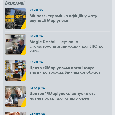
Важливі
23
кві
'25
Мінрозвитку змінив офіційну дату
окупації Маріуполя
08
кві
'25
Magic Dental — сучасна
стоматологія зі знижками для ВПО до
-50%
07
кві
'25
Центр «ЯМаріуполь» організовує
виїзди до громад Вінницької області
04
бер
'25
Центри "ЯМаріуполь" запускають
новий проєкт для літніх людей
28
лют
'25