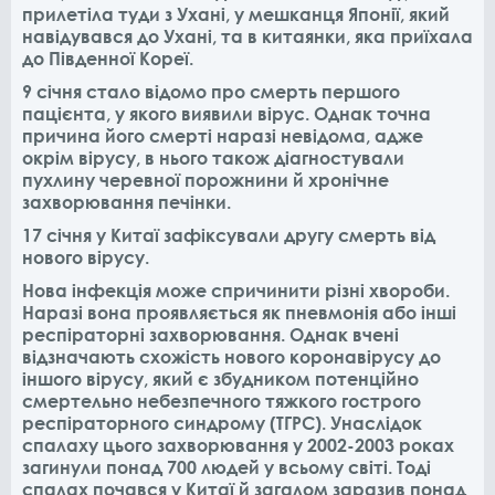
прилетіла туди з Ухані, у мешканця Японії, який
навідувався до Ухані, та в китаянки, яка приїхала
до Південної Кореї.
9 січня стало відомо про смерть першого
пацієнта, у якого виявили вірус. Однак точна
причина його смерті наразі невідома, адже
окрім вірусу, в нього також діагностували
пухлину черевної порожнини й хронічне
захворювання печінки.
17 січня у Китаї зафіксували другу смерть від
нового вірусу
.
Нова інфекція може спричинити різні хвороби.
Наразі вона проявляється як пневмонія або інші
респіраторні захворювання. Однак вчені
відзначають схожість нового коронавірусу до
іншого вірусу, який є збудником потенційно
смертельно небезпечного тяжкого гострого
респіраторного синдрому (ТГРС). Унаслідок
спалаху цього захворювання у 2002-2003 роках
загинули понад 700 людей у ​​всьому світі. Тоді
спалах почався у Китаї й загалом заразив понад