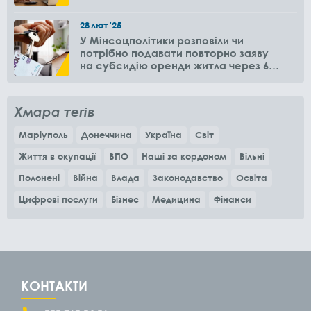
28
лют
'25
У Мінсоцполітики розповіли чи
потрібно подавати повторно заяву
на субсидію оренди житла через 6
місяців
Хмара тегів
Маріуполь
Донеччина
Україна
Світ
Життя в окупації
ВПО
Наші за кордоном
Вільні
Полонені
Війна
Влада
Законодавство
Освіта
Цифрові послуги
Бізнес
Медицина
Фінанси
КОНТАКТИ