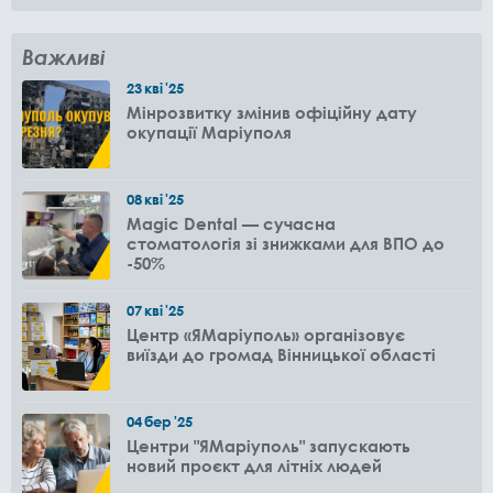
Важливі
23
кві
'25
Мінрозвитку змінив офіційну дату
окупації Маріуполя
08
кві
'25
Magic Dental — сучасна
стоматологія зі знижками для ВПО до
-50%
07
кві
'25
Центр «ЯМаріуполь» організовує
виїзди до громад Вінницької області
04
бер
'25
Центри "ЯМаріуполь" запускають
новий проєкт для літніх людей