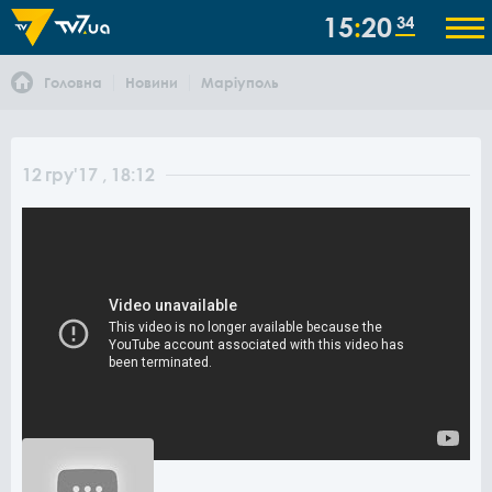
15
20
34
Головна
Новини
Маріуполь
12
гру
'17
, 18:12