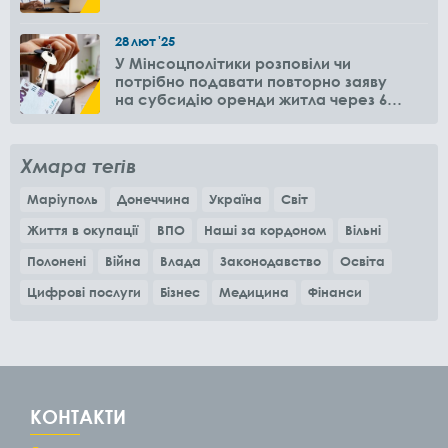
28
лют
'25
У Мінсоцполітики розповіли чи
потрібно подавати повторно заяву
на субсидію оренди житла через 6
місяців
Хмара тегів
Маріуполь
Донеччина
Україна
Світ
Життя в окупації
ВПО
Наші за кордоном
Вільні
Полонені
Війна
Влада
Законодавство
Освіта
Цифрові послуги
Бізнес
Медицина
Фінанси
КОНТАКТИ