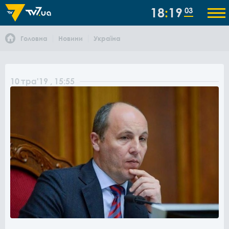
18
19
03
Головна
Новини
Україна
10
тра
'19
, 15:55