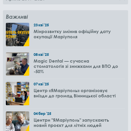
Важливі
23
кві
'25
Мінрозвитку змінив офіційну дату
окупації Маріуполя
08
кві
'25
Magic Dental — сучасна
стоматологія зі знижками для ВПО до
-50%
07
кві
'25
Центр «ЯМаріуполь» організовує
виїзди до громад Вінницької області
04
бер
'25
Центри "ЯМаріуполь" запускають
новий проєкт для літніх людей