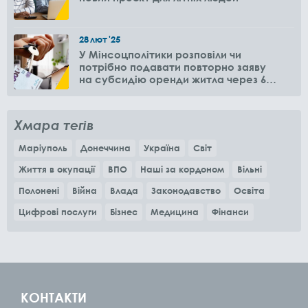
28
лют
'25
У Мінсоцполітики розповіли чи
потрібно подавати повторно заяву
на субсидію оренди житла через 6
місяців
Хмара тегів
Маріуполь
Донеччина
Україна
Світ
Життя в окупації
ВПО
Наші за кордоном
Вільні
Полонені
Війна
Влада
Законодавство
Освіта
Цифрові послуги
Бізнес
Медицина
Фінанси
КОНТАКТИ