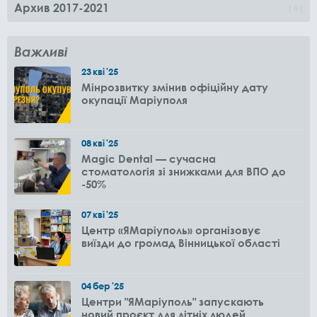
Архив 2017-2021
0
Важливі
23
кві
'25
Мінрозвитку змінив офіційну дату
окупації Маріуполя
08
кві
'25
Magic Dental — сучасна
стоматологія зі знижками для ВПО до
-50%
07
кві
'25
Центр «ЯМаріуполь» організовує
виїзди до громад Вінницької області
04
бер
'25
Центри "ЯМаріуполь" запускають
новий проєкт для літніх людей