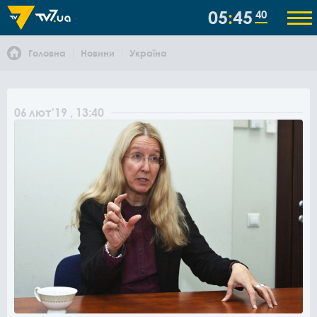
05
45
40
Головна
Новини
Україна
06
лют
'19
, 13:40