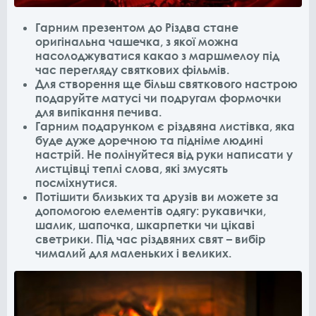
Гарним презентом до Різдва стане
оригінальна чашечка, з якої можна
насолоджуватися какао з маршмелоу під
час перегляду святкових фільмів.
Для створення ще більш святкового настрою
подаруйте матусі чи подругам формочки
для випікання печива.
Гарним подарунком є різдвяна листівка, яка
буде дуже доречною та підніме людині
настрій. Не полінуйтеся від руки написати у
листцівці теплі слова, які змусять
посміхнутися.
Потішити близьких та друзів ви можете за
допомогою елементів одягу: рукавички,
шалик, шапочка, шкарпетки чи цікаві
светрики. Під час різдвяних свят – вибір
чималий для маленьких і великих.