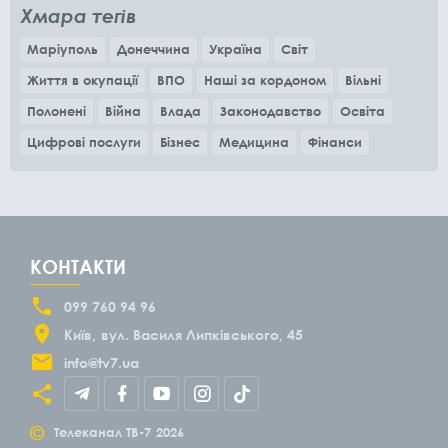
Хмара тегів
Маріуполь
Донеччина
Україна
Світ
Життя в окупації
ВПО
Наші за кордоном
Вільні
Полонені
Війна
Влада
Законодавство
Освіта
Цифрові послуги
Бізнес
Медицина
Фінанси
КОНТАКТИ
099 760 94 96
Київ
вул. Василя Липківського, 45
info@tv7.ua
©
Телеканал ТВ-7
2026