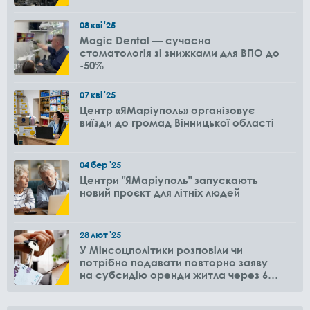
08
кві
'25
Magic Dental — сучасна
стоматологія зі знижками для ВПО до
-50%
07
кві
'25
Центр «ЯМаріуполь» організовує
виїзди до громад Вінницької області
04
бер
'25
Центри "ЯМаріуполь" запускають
новий проєкт для літніх людей
28
лют
'25
У Мінсоцполітики розповіли чи
потрібно подавати повторно заяву
на субсидію оренди житла через 6
місяців