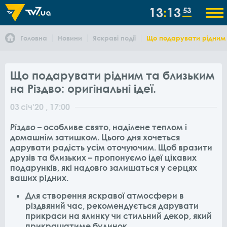
13
13
53
Головна
Новини
Яскраві події
Що подарувати рідним та
Що подарувати рідним та близьким
на Різдво: оригінальні ідеї.
03
січ
'20
, 17:00
Різдво
– особливе свято, наділене теплом і
домашнім затишком. Цього дня хочеться
дарувати радість усім оточуючим. Щоб вразити
друзів та близьких – пропонуємо ідеї цікавих
подарунків, які надовго залишаться у серцях
ваших рідних.
Для створення яскравої атмосфери в
різдвяний час, рекомендується дарувати
прикраси на ялинку чи стильний декор, який
прикрашатиме будинок.