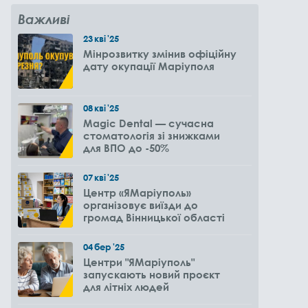
Важливі
23
кві
'25
Мінрозвитку змінив офіційну
дату окупації Маріуполя
08
кві
'25
Magic Dental — сучасна
стоматологія зі знижками
для ВПО до -50%
07
кві
'25
Центр «ЯМаріуполь»
організовує виїзди до
громад Вінницької області
04
бер
'25
Центри "ЯМаріуполь"
запускають новий проєкт
для літніх людей