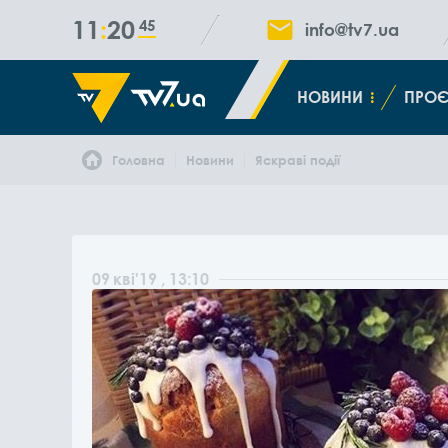
11
20
46
info@tv7.ua
НОВИНИ
ПРОЄ
Головна
Новини
Яскраві події
09
кві
'19
, 13:10