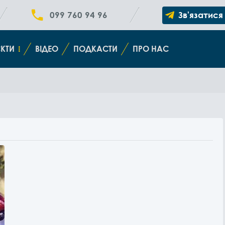
099 760 94 96
Зв'язатися
КТИ
ВІДЕО
ПОДКАСТИ
ПРО НАС