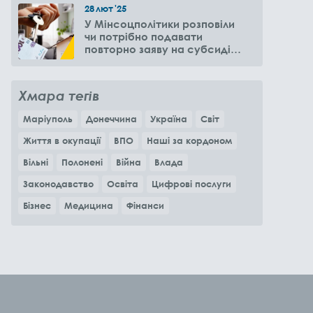
28
лют
'25
У Мінсоцполітики розповіли
чи потрібно подавати
повторно заяву на субсидію
оренди житла через 6
місяців
Хмара тегів
Маріуполь
Донеччина
Україна
Світ
Життя в окупації
ВПО
Наші за кордоном
Вільні
Полонені
Війна
Влада
Законодавство
Освіта
Цифрові послуги
Бізнес
Медицина
Фінанси