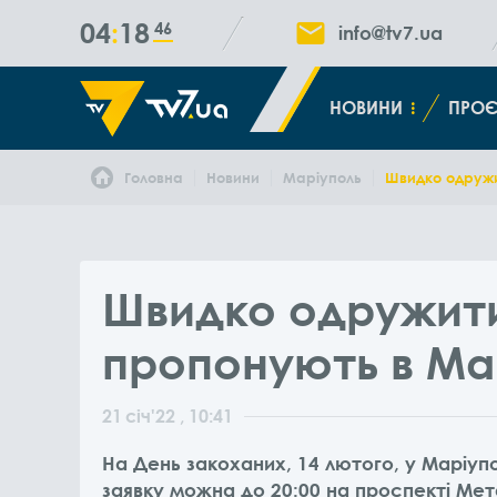
04
18
46
info@tv7.ua
НОВИНИ
ПРОЄ
Головна
Новини
Маріуполь
Швидко одружи
Швидко одружити
пропонують в Ма
21
січ
'22
, 10:41
На День закоханих, 14 лютого, у Маріу
заявку можна до 20:00 на проспекті Мета