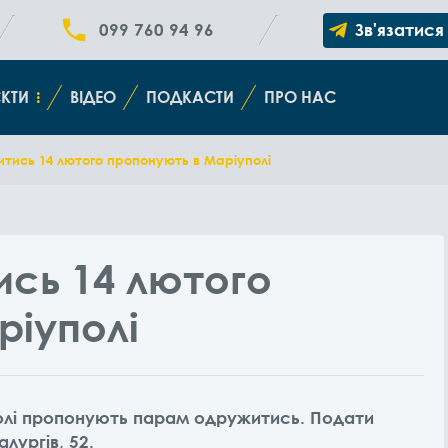
099 760 94 96
Зв'язатися
КТИ
ВІДЕО
ПОДКАСТИ
ПРО НАС
тись 14 лютого пропонують в Маріуполі
сь 14 лютого
ріуполі
полі пропонують парам одружитись. Подати
лургів, 52.