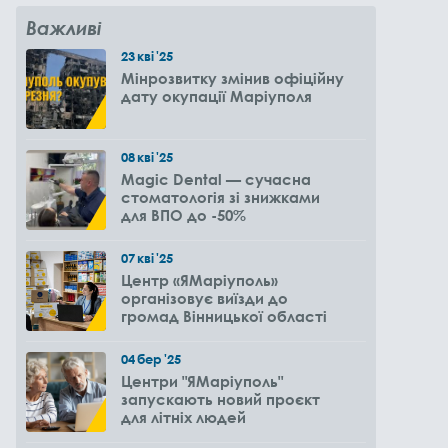
Важливі
23
кві
'25
Мінрозвитку змінив офіційну
дату окупації Маріуполя
08
кві
'25
Magic Dental — сучасна
стоматологія зі знижками
для ВПО до -50%
07
кві
'25
Центр «ЯМаріуполь»
організовує виїзди до
громад Вінницької області
04
бер
'25
Центри "ЯМаріуполь"
запускають новий проєкт
для літніх людей