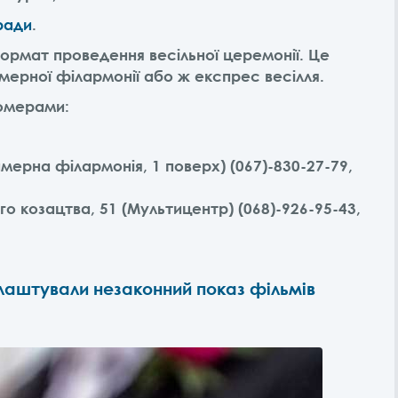
ради
.
рмат проведення весільної церемонії. Це
мерної філармонії або ж експрес весілля.
номерами:
мерна філармонія, 1 поверх) (067)-830-27-79,
о козацтва, 51 (Мультицентр) (068)-926-95-43,
лаштували незаконний показ фільмів