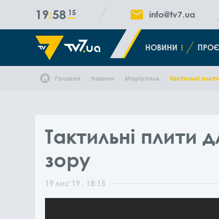
19
58
15
info@tv7.ua
НОВИНИ
ПРОЄ
Головна
Новини
Маріуполь
Тактильні плит
Тактильні плити 
зору
19
лис
'19
, 18:15