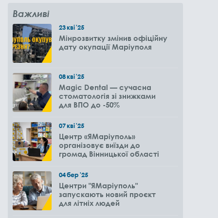
Важливі
23
кві
'25
Мінрозвитку змінив офіційну
дату окупації Маріуполя
08
кві
'25
Magic Dental — сучасна
стоматологія зі знижками
для ВПО до -50%
07
кві
'25
Центр «ЯМаріуполь»
організовує виїзди до
громад Вінницької області
04
бер
'25
Центри "ЯМаріуполь"
запускають новий проєкт
для літніх людей