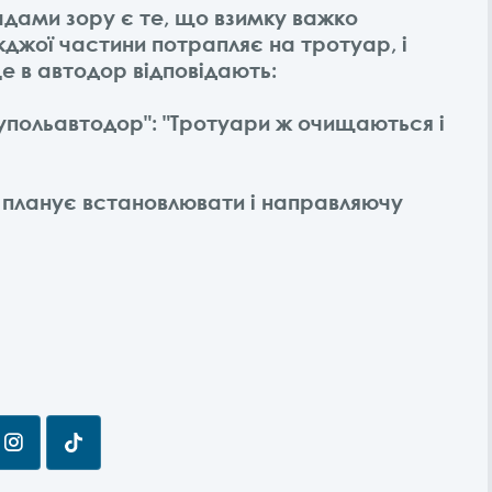
адами зору є те, що взимку важко
жджої частини потрапляє на тротуар, і
це в автодор відповідають:
іупольавтодор": "Тротуари ж очищаються і
 планує встановлювати і направляючу