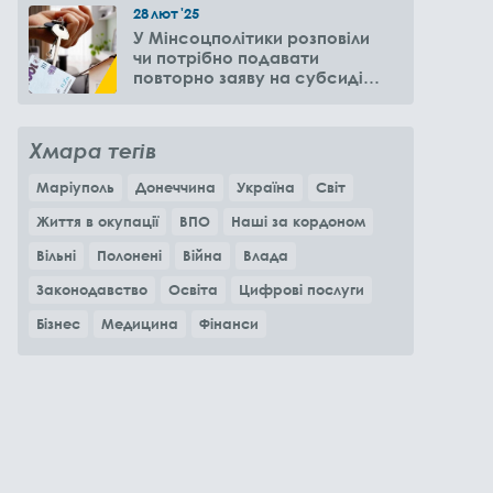
28
лют
'25
У Мінсоцполітики розповіли
чи потрібно подавати
повторно заяву на субсидію
оренди житла через 6
місяців
Хмара тегів
Маріуполь
Донеччина
Україна
Світ
Життя в окупації
ВПО
Наші за кордоном
Вільні
Полонені
Війна
Влада
Законодавство
Освіта
Цифрові послуги
Бізнес
Медицина
Фінанси