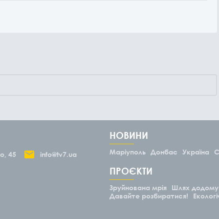
НОВИНИ
Маріуполь
Донбас
Україна
С
о, 45
info@tv7.ua
ПРОЄКТИ
Зруйнована мрія
Шлях додому
Давайте розбиратися!
Екологі