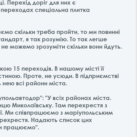
. Перехід доріг для них є
 переходах спеціальна плитка
аємо скільки треба пройти, то ми повинні
тандарт, я так розумію. То так легше
и не можемо зрозуміти скільки вони йдуть.
ою 15 переходів. В нашому місті її
иною. Проте, не усюди. В підприємстві
 нею всі райони міста.
упольавтодор": "У всіх районах міста.
ицю Миколаївську. Там перехрестя з
ої. Ми співпрацюємо з маріупольським
рехрестя. Надають список цих
ми працюємо".