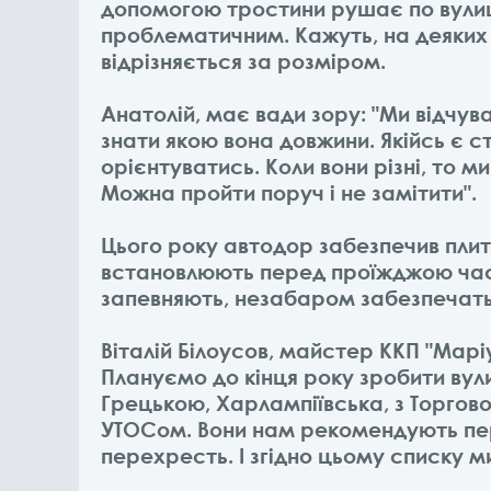
допомогою тростини рушає по вулиці
проблематичним. Кажуть, на деяких
відрізняється за розміром.
Анатолій, має вади зору: "Ми відчув
знати якою вона довжини. Якійсь є с
орієнтуватись. Коли вони різні, то м
Можна пройти поруч і не замітити".
Цього року автодор забезпечив плитк
встановлюють перед проїжджою част
запевняють, незабаром забезпечать
Віталій Білоусов, майстер ККП "Марі
Плануємо до кінця року зробити вул
Грецькою, Харлампіївська, з Торгов
УТОСом. Вони нам рекомендують пе
перехресть. І згідно цьому списку 