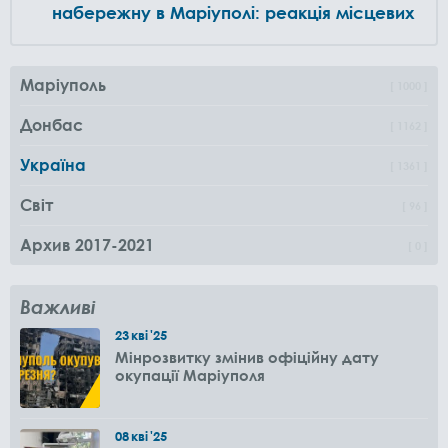
набережну в Маріуполі: реакція місцевих
Маріуполь
1000
Донбас
1162
Україна
1361
Світ
96
Архив 2017-2021
0
Важливі
23
кві
'25
Мінрозвитку змінив офіційну дату
окупації Маріуполя
08
кві
'25