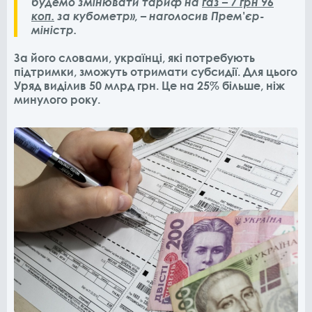
будемо змінювати тариф на
газ – 7 грн 96
коп.
за кубометр», – наголосив Прем'єр-
міністр.
За його словами, українці, які потребують
підтримки, зможуть отримати
субсидії
. Для цього
Уряд виділив 50 млрд грн. Це на 25% більше, ніж
минулого року.