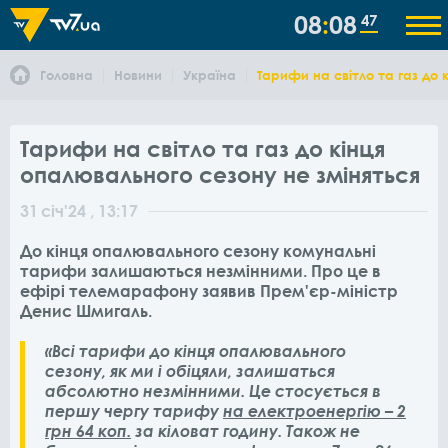
08
08
47
Головна
Новини
Україна
Тарифи на світло та газ до 
Тарифи на світло та газ до кінця
опалювального сезону не зміняться
31
січ
'24
, 13:17
До кінця опалювального сезону комунальні
тарифи залишаються незмінними. Про це в
ефірі телемарафону заявив Прем'єр-міністр
Денис Шмигаль.
«Всі тарифи до кінця опалювального
сезону, як ми і обіцяли, залишаться
абсолютно незмінними. Це стосується в
першу чергу тарифу
на електроенергію – 2
грн 64 коп.
за кіловат годину. Також не