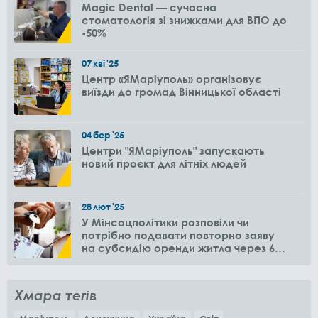
Magic Dental — сучасна
стоматологія зі знижками для ВПО до
-50%
07
кві
'25
Центр «ЯМаріуполь» організовує
виїзди до громад Вінницької області
04
бер
'25
Центри "ЯМаріуполь" запускають
новий проєкт для літніх людей
28
лют
'25
У Мінсоцполітики розповіли чи
потрібно подавати повторно заяву
на субсидію оренди житла через 6
місяців
Хмара тегів