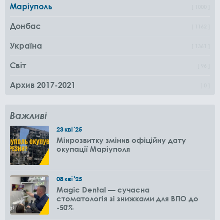
Маріуполь
1000
Донбас
1162
Україна
1361
Світ
96
Архив 2017-2021
0
Важливі
23
кві
'25
Мінрозвитку змінив офіційну дату
окупації Маріуполя
08
кві
'25
Magic Dental — сучасна
стоматологія зі знижками для ВПО до
-50%