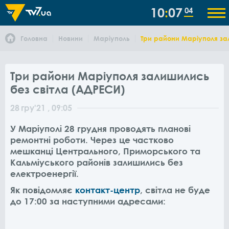
10
07
04
Головна
Новини
Маріуполь
Три райони Маріуполя за
Три райони Маріуполя залишились
без світла (АДРЕСИ)
28
гру
'21
, 09:05
У Маріуполі 28 грудня проводять планові
ремонтні роботи. Через це частково
мешканці Центрального, Приморського та
Кальміуського районів залишились без
електроенергії.
Як повідомляє
контакт-центр
, світла не буде
до 17:00 за наступними адресами: