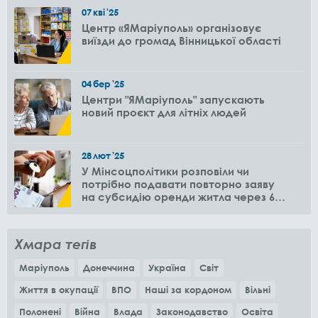
07
кві
'25
Центр «ЯМаріуполь» організовує
виїзди до громад Вінницької області
04
бер
'25
Центри "ЯМаріуполь" запускають
новий проєкт для літніх людей
28
лют
'25
У Мінсоцполітики розповіли чи
потрібно подавати повторно заяву
на субсидію оренди житла через 6
місяців
Хмара тегів
Маріуполь
Донеччина
Україна
Світ
Життя в окупації
ВПО
Наші за кордоном
Вільні
Полонені
Війна
Влада
Законодавство
Освіта