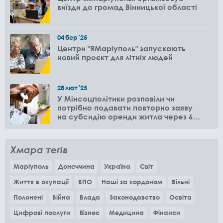
виїзди до громад Вінницької області
04
бер
'25
Центри "ЯМаріуполь" запускають
новий проєкт для літніх людей
28
лют
'25
У Мінсоцполітики розповіли чи
потрібно подавати повторно заяву
на субсидію оренди житла через 6
місяців
Хмара тегів
Маріуполь
Донеччина
Україна
Світ
Життя в окупації
ВПО
Наші за кордоном
Вільні
Полонені
Війна
Влада
Законодавство
Освіта
Цифрові послуги
Бізнес
Медицина
Фінанси