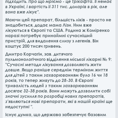
підходить. Про що мріємо - це Трікафта. Її немає
в Україні, і вартість її 311 тис. доларів в рік, але
вона вже лікує".
Маючи цей препарат, більшість ліків - просто не
знадобиться, додає мама Лізи. Ним вже
лікуються в Європі та США. Родина ж Коміренко
наразі потребує принаймні сучасніший
пристрій, для видалення слизу з легенів. Він
коштує 200 тисяч гривень.
Дмитро Корчагін, зав. дитячого
пульмонологічного відділення міської лікарні № 9:
"Сучасні методи лікування дозволяють жити
довше. Якщо раніше середнім терміном життя
для дітей з таким захворюванням було 16 чи 18
років, то тепер живуть до 28-30. В Європі
тривалість людей з таким захворюванням
досягає 32-38 років. Вони можуть дозволити собі
значні зусилля по розробці нових препаратів,
з'являються нові препарати, які в нашій країні ще
недоступні ".
Існує думка, що держава забезпечує базовим