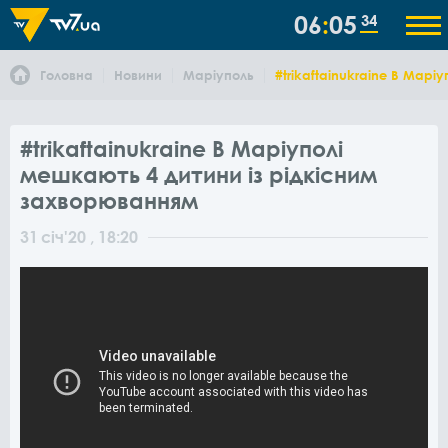
06
05
35
Головна
Новини
Маріуполь
#trikaftainukraine В Мар
#trikaftainukraine В Маріуполі
мешкають 4 дитини із рідкісним
захворюванням
31
січ
'20
, 18:20