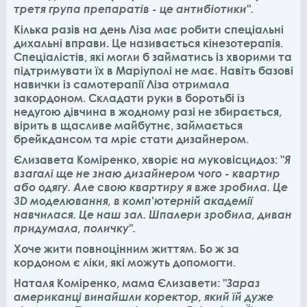
третя група препаратів - це антибіотики".
Кілька разів на день Ліза має робити спеціальні
дихальні вправи. Це називається кінезотерапія.
Спеціалістів, які могли б займатись із хворими та
підтримувати їх в Маріуполі не має. Навіть базові
навички із самотерапії Ліза отримала
закордоном. Складати руки в боротьбі із
недугою дівчина в жодному разі не збирається,
вірить в щасливе майбутнє, займається
брейкдансом та мріє стати дизайнером.
Єлизавета Коміренко, хворіє на муковісцидоз:
"Я
взагалі ще не знаю дизайнером чого - квартир
або одягу. Але свою квартиру я вже зробила. Це
3D моделювання, в комп'ютерній академії
навчилася. Це наш зал. Шпалери зробила, диван
придумала, поличку".
Хоче жити повноцінним життям. Бо ж за
кордоном є ліки, які можуть допомогти.
Наталя Коміренко, мама Єлизавети:
"Зараз
американці винайшли коректор, який їй дуже