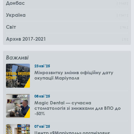
Донбас
1162
Україна
1361
Світ
96
Архив 2017-2021
0
Важливі
23
кві
'25
Мінрозвитку змінив офіційну дату
окупації Маріуполя
08
кві
'25
Magic Dental — сучасна
стоматологія зі знижками для ВПО до
-50%
07
кві
'25
Центр «ЯМаріуполь» організовує