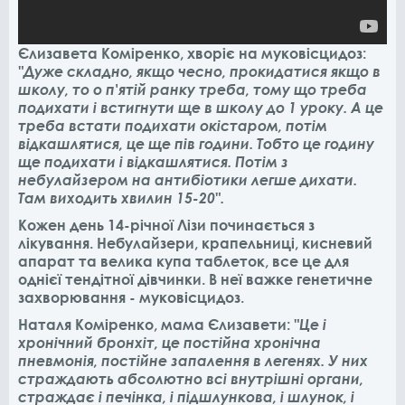
Єлизавета Коміренко, хворіє на муковісцидоз:
"Дуже складно, якщо чесно, прокидатися якщо в
школу, то о п'ятій ранку треба, тому що треба
подихати і встигнути ще в школу до 1 уроку. А це
треба встати подихати окістаром, потім
відкашлятися, це ще пів години. Тобто це годину
ще подихати і відкашлятися. Потім з
небулайзером на антибіотики легше дихати.
Там виходить хвилин 15-20".
Кожен день 14-річної Лізи починається з
лікування. Небулайзери, крапельниці, кисневий
апарат та велика купа таблеток, все це для
однієї тендітної дівчинки. В неї важке генетичне
захворювання - муковісцидоз.
Наталя Коміренко, мама Єлизавети:
"Це і
хронічний бронхіт, це постійна хронічна
пневмонія, постійне запалення в легенях. У них
страждають абсолютно всі внутрішні органи,
страждає і печінка, і підшлункова, і шлунок, і