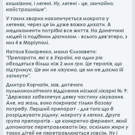
кишківник, і легені. Ну, легені - це, звичайно,
найстрашніше"
.
У таких хворих накопичується мокрота у
легенях, через це їм дуже важко дихати. А
медикаменти потрібні все життя. На Донеччині
людей із подібним діагнозом - всього дев'ятеро, з
низ 4 в Маріуполі.
Наталя Коміренко, мама Єлизавети:
"Препарати, які є в Україні, на один рік
обходяться більш ніж 2 млн грн. Це терапія, що
підтримує. Це ми не лікуємо, це ми не даємо їй
загинути".
Дмитро Корчагін, зав. дитячого
пульмонологічного відділення міської лікарні № 9:
"Держава забезпечує деяку частину лікування.
Але, на жаль, воно покриває тільки базову
потребу. Перший препарат - для того що б
розріджувати рідину, мокроту в легких. Друга
група препаратів - це конкретно фермент, який
допомагає перетравлювати їжу, оскільки жири у
таких дітей не перетравлюються зовсім. Ну і