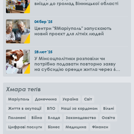
виїзди до громад Вінницької області
04
бер
'25
Центри "ЯМаріуполь" запускають
новий проєкт для літніх людей
28
лют
'25
У Мінсоцполітики розповіли чи
потрібно подавати повторно заяву
на субсидію оренди житла через 6
місяців
Хмара тегів
Маріуполь
Донеччина
Україна
Світ
Життя в окупації
ВПО
Наші за кордоном
Вільні
Полонені
Війна
Влада
Законодавство
Освіта
Цифрові послуги
Бізнес
Медицина
Фінанси