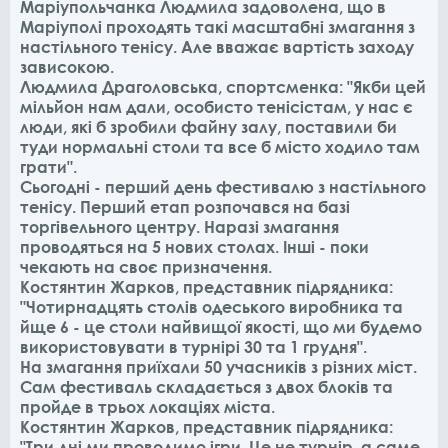
Маріупольчанка Людмила задоволена, що в
Маріуполі проходять такі масштабні змагання з
настільного тенісу. Але вважає вартість заходу
зависокою.
Людмила Драголовська, спортсменка: "Якби цей
мільйон нам дали, особисто тенісістам, у нас є
люди, які б зробили файну залу, поставили би
туди нормальні столи та все б місто ходило там
грати".
Сьогодні - перший день фестивалю з настільного
тенісу. Перший етап розпочався на базі
торгівельного центру. Наразі змагання
проводяться на 5 нових столах. Інші - поки
чекають на своє призначення.
Костянтин Жарков, представник підрядника:
"Чотирнадцять столів одеського виробника та
йще 6 - це столи найвищої якості, що ми будемо
використовувати в турнірі 30 та 1 грудня".
На змагання приїхали 50 учасників з різних міст.
Сам фестиваль складається з двох блоків та
пройде в трьох локаціях міста.
Костянтин Жарков, представник підрядника:
"Три дні ми проводимо ігри. Це не турнір, а саме