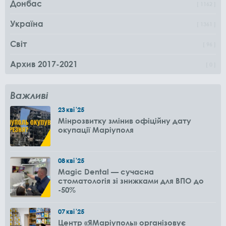
Донбас
1162
Україна
1361
Світ
96
Архив 2017-2021
0
Важливі
23
кві
'25
Мінрозвитку змінив офіційну дату
окупації Маріуполя
08
кві
'25
Magic Dental — сучасна
стоматологія зі знижками для ВПО до
-50%
07
кві
'25
Центр «ЯМаріуполь» організовує