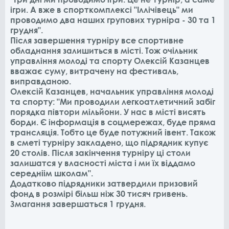
ігри. А вже в спорткомплексі "Іллічівець" ми
проводимо два наших групових турніра - 30 та 1
грудня".
Після завершення турніру все спортивне
обладнання залишиться в місті. Тож очільник
управління молоді та спорту Олексій Казанцев
вважає суму, витрачену на фестиваль,
виправданою.
Олексій Казанцев, начальник управління молоді
та спорту: "Ми проводили легкоатлетичний забіг
порядка півтори мільйони. У нас в місті висять
борди. Є інформація в соцмережах, буде пряма
трансляція. Тобто це буде потужний івент. Також
в сметі турніру закладено, що підрядник купує
20 столів. Після закінчення турніру ці столи
залишатся у власності міста і ми їх віддамо
середніім школам".
Додатково підрядники затвердили призовий
фонд в розмірі більш ніж 30 тисяч гривень.
Змагання завершаться 1 грудня.