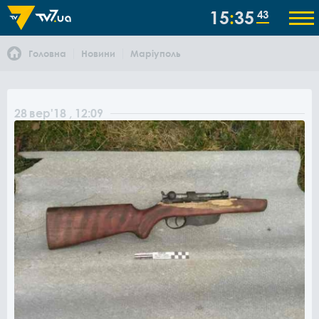
15
35
43
Головна
Новини
Маріуполь
28
вер
'18
, 12:09