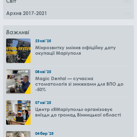
Світ
96
Архив 2017-2021
0
Важливі
23
кві
'25
Мінрозвитку змінив офіційну дату
окупації Маріуполя
08
кві
'25
Magic Dental — сучасна
стоматологія зі знижками для ВПО до
-50%
07
кві
'25
Центр «ЯМаріуполь» організовує
виїзди до громад Вінницької області
04
бер
'25