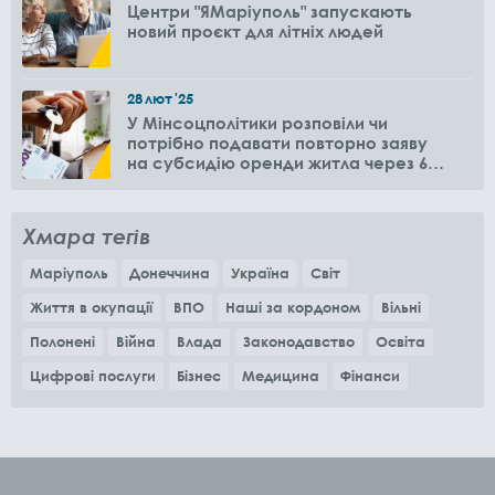
Центри "ЯМаріуполь" запускають
новий проєкт для літніх людей
28
лют
'25
У Мінсоцполітики розповіли чи
потрібно подавати повторно заяву
на субсидію оренди житла через 6
місяців
Хмара тегів
Маріуполь
Донеччина
Україна
Світ
Життя в окупації
ВПО
Наші за кордоном
Вільні
Полонені
Війна
Влада
Законодавство
Освіта
Цифрові послуги
Бізнес
Медицина
Фінанси