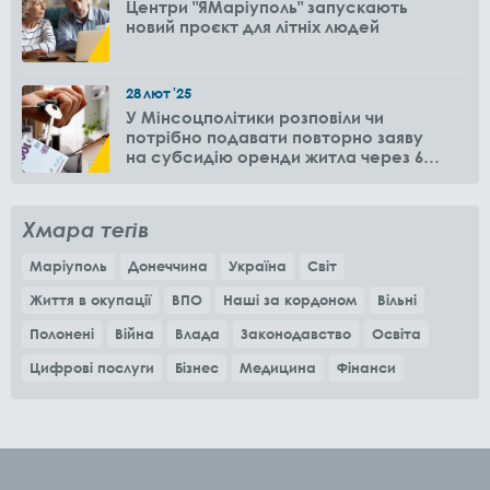
Центри "ЯМаріуполь" запускають
новий проєкт для літніх людей
28
лют
'25
У Мінсоцполітики розповіли чи
потрібно подавати повторно заяву
на субсидію оренди житла через 6
місяців
Хмара тегів
Маріуполь
Донеччина
Україна
Світ
Життя в окупації
ВПО
Наші за кордоном
Вільні
Полонені
Війна
Влада
Законодавство
Освіта
Цифрові послуги
Бізнес
Медицина
Фінанси