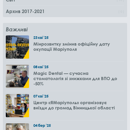
Архив 2017-2021
0
Важливі
23
кві
'25
Мінрозвитку змінив офіційну дату
окупації Маріуполя
08
кві
'25
Magic Dental — сучасна
стоматологія зі знижками для ВПО до
-50%
07
кві
'25
Центр «ЯМаріуполь» організовує
виїзди до громад Вінницької області
04
бер
'25