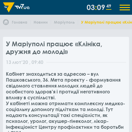
03
09
49
Головна
Новини
Маріуполь
У Маріуполі працює «Клін
У Маріуполі працює «Клініка,
дружня до молоді»
13
лют
'20
, 09:40
Кабінет знаходиться за адресою – вул
Пашковського, 36. Мета проекту - формування
свідомого ставлення молодих людей до
особистого здоров'я і протидії негативного
впливу в суспільстві.
У кабінеті можна отримати комплексну медико-
соціальну допомогу підліткам та молоді. Тут
надають консультації такі спеціалісти, як
психолог, уролог, акушер-гінеколог, лікар-
інфекціоніст Центру профілактики та боротьби