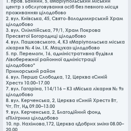
1. пров. Банний, 5, «Маріупольський міський
центр з обслуговування осіб без певного місця
проживання» цілодобово
2. вул. Київська, 45, Свято-Володимирський Храм
цілодобово
3. вул. Олімпійська, 79/1, Храм Покрова
Пресвятої Богородиці цілодобово
4. вул. Пашковського, 4, КЗ «Маріупольська міська
лікарня № 4 ім. І.К. Мацука» цілодобово
5. пр. Перемоги, 16, адміністративна будівля
Лівобережної районної адміністрації
цілодобово*
Приморський район
6. вул. Перша Слободка, 12, Церква «Синій
Хрест» 10.00–17.00
7. вул. Гагаріна, 114/116 – КЗ «Міська лікарня № 9»
цілодобово
8. вул. Керченська, 2, Церква «Синій Хрест» Вт,
Чт, Пт, Нд 09.00–13.00
9. вул. Керченська, 2, Благодійний фонд
«Пілігрим» цілодобово
10. пр. Нахімова,172, Церква «Добрих змін» 08.00–
20.00