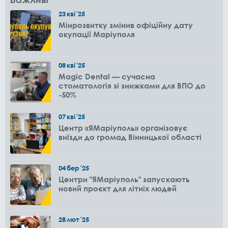
23
кві
'25
Мінрозвитку змінив офіційну дату
окупації Маріуполя
08
кві
'25
Magic Dental — сучасна
стоматологія зі знижками для ВПО до
-50%
07
кві
'25
Центр «ЯМаріуполь» організовує
виїзди до громад Вінницької області
04
бер
'25
Центри "ЯМаріуполь" запускають
новий проєкт для літніх людей
28
лют
'25