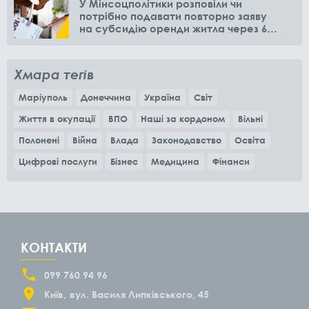
У Мінсоцполітики розповіли чи
потрібно подавати повторно заяву
на субсидію оренди житла через 6
місяців
Хмара тегів
Маріуполь
Донеччина
Україна
Світ
Життя в окупації
ВПО
Наші за кордоном
Вільні
Полонені
Війна
Влада
Законодавство
Освіта
Цифрові послуги
Бізнес
Медицина
Фінанси
КОНТАКТИ
099 760 94 96
Київ
вул. Василя Липківського, 45