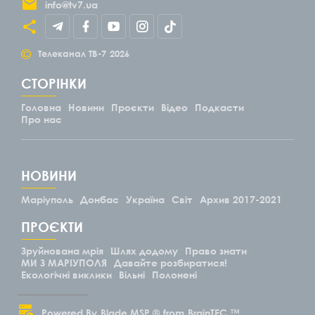
info@tv7.ua
©
Телеканал ТВ-7
2026
СТОРІНКИ
Головна
Новини
Проєкти
Відео
Подкасти
Про нас
НОВИНИ
Маріуполь
Донбас
Україна
Світ
Архив 2017-2021
ПРОЄКТИ
Зруйнована мрія
Шлях додому
Право знати
МИ З МАРІУПОЛЯ
Давайте розбиратися!
Екологічні виклики
Вільні
Полонені
Powered By
Blade.MSP ®
from
BrainTEC ™