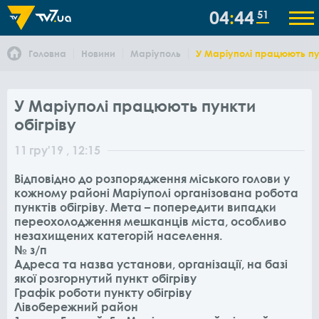
04
44
51
Головна
Новини
Маріуполь
У Маріуполі працюють пун
У Маріуполі працюють пункти
обігріву
11
гру
'19
, 12:15
Відповідно до розпорядження міського голови у
кожному районі Маріуполі організована робота
пунктів обігріву. Мета – попередити випадки
переохолодження мешканців міста, особливо
незахищених категорій населення.
№ з/п
Адреса та назва установи, організації, на базі
якої розгорнутий пункт обігріву
Графік роботи пункту обігріву
Лівобережний район