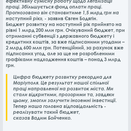
ефективну сумісну роботу щодо легалізації
праці. Збільшується фонд оплати праці.
Прогнозовано він становитиме 1,5 млрд грн на
наступний рік»,
- заявив Євген Бодягін.
Бюджет розвитку на наступний рік прийнято на
рівні 1 млрд 200 млн грн. Очікуваний бюджет, при
отриманні субвенції з державного бюджету і
кредитних коштів, за вже підписаними угодами –
2 млрд 600 млн грн. Потенційний, за рахунок вже
підписаних угод, але за ще не розробленими
графіками надходження коштів – понад 3 млрд
грн.
Цифра бюджету розвитку рекордна для
Маріуполя. Це результат нашої спільної
праці направленої на розвиток міста. Ми
стали відкритими, прозорими та, завдяки
цьому, змогли залучити іноземні інвестиції.
Тепер наша головна відповідальність -
реалізувати такий бюджет,
сказав Вадим Бойченко.