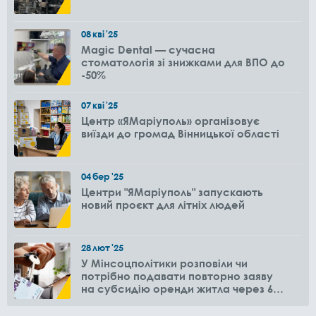
08
кві
'25
Magic Dental — сучасна
стоматологія зі знижками для ВПО до
-50%
07
кві
'25
Центр «ЯМаріуполь» організовує
виїзди до громад Вінницької області
04
бер
'25
Центри "ЯМаріуполь" запускають
новий проєкт для літніх людей
28
лют
'25
У Мінсоцполітики розповіли чи
потрібно подавати повторно заяву
на субсидію оренди житла через 6
місяців