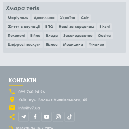
Хмара тегів
Маріуполь
Донеччина
Україна
Світ
Життя в окупації
ВПО
Наші за кордоном
Вільні
Полонені
Війна
Влада
Законодавство
Освіта
Цифрові послуги
Бізнес
Медицина
Фінанси
КОНТАКТИ
099 760 94 96
Київ
вул. Василя Липківського, 45
info@tv7.ua
©
Телеканал ТВ-7
2026