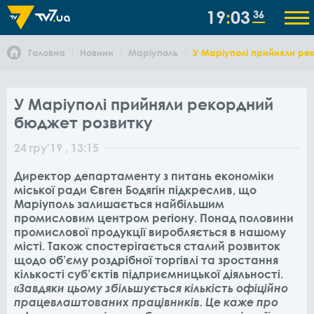
19
03
36
Головна
Новини
Маріуполь
У Маріуполі прийняли ре
У Маріуполі прийняли рекордний
бюджет розвитку
24
гру
'19
, 13:15
Директор департаменту з питань економіки
міської ради Євген Бодягін підкреслив, що
Маріуполь залишається найбільшим
промисловим центром регіону. Понад половини
промислової продукції виробляється в нашому
місті. Також спостерігається сталий розвиток
щодо об’єму роздрібної торгівлі та зростання
кількості суб’єктів підприємницької діяльності.
«Завдяки цьому збільшується кількість офіційно
працевлаштованих працівників. Це каже про