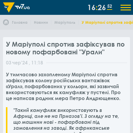
16
26
52
Головна
Новини
Маріуполь
У Маріуполі спротив заф
У Маріуполі спротив зафіксував по
новому пофарбовані "Урали"
03
чер
'24
, 11:18
У тимчасово захопленому Маріуполі спротив
зафіксував колону російських вантажівок
«Урал», пофарбованих у кольори, які зазвичай
використовуються як камуфляж у пустелі. Про
це написав радник мера Петро Андрющенко.
"Такий камуфляж використовують в
Африці, але не на Приазов'ї. З огляду на те,
що машини нові - пофарбовані під
замовлення на заводі. Як африканське