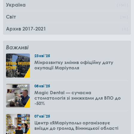
Україна
1361
Світ
96
Архив 2017-2021
0
Важливі
23
кві
'25
Мінрозвитку змінив офіційну дату
окупації Маріуполя
08
кві
'25
Magic Dental — сучасна
стоматологія зі знижками для ВПО до
-50%
07
кві
'25
Центр «ЯМаріуполь» організовує
виїзди до громад Вінницької області