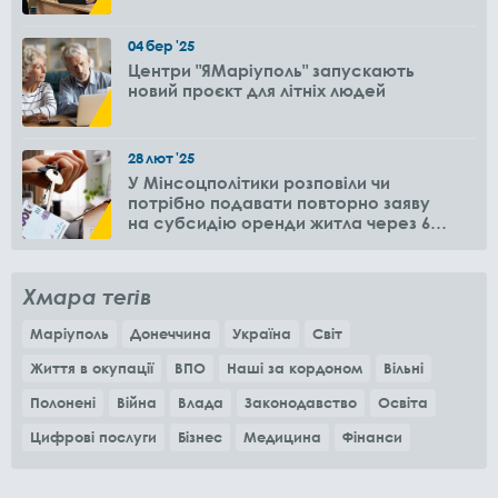
04
бер
'25
Центри "ЯМаріуполь" запускають
новий проєкт для літніх людей
28
лют
'25
У Мінсоцполітики розповіли чи
потрібно подавати повторно заяву
на субсидію оренди житла через 6
місяців
Хмара тегів
Маріуполь
Донеччина
Україна
Світ
Життя в окупації
ВПО
Наші за кордоном
Вільні
Полонені
Війна
Влада
Законодавство
Освіта
Цифрові послуги
Бізнес
Медицина
Фінанси