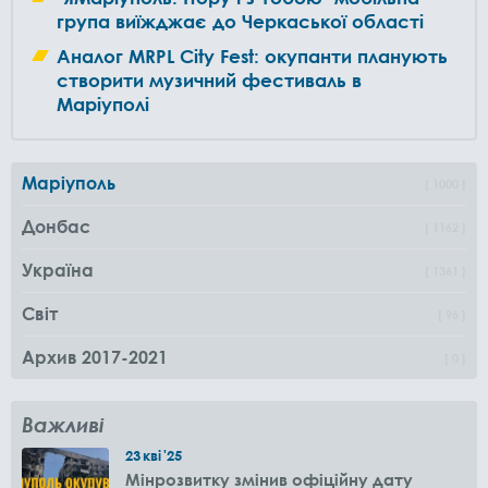
група виїжджає до Черкаської області
Аналог MRPL City Fest: окупанти планують
створити музичний фестиваль в
Маріуполі
Маріуполь
1000
Донбас
1162
Україна
1361
Світ
96
Архив 2017-2021
0
Важливі
23
кві
'25
Мінрозвитку змінив офіційну дату