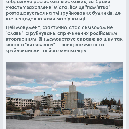
зображено російських військових, які брали
участь у захопленні міста. Вся ця "пам'ятка"
розташовується на тлі зруйнованих будинків, де
ще нещодавно жили маріупольці.
Цей монумент, фактично, стає символом не
"слави", а руйнувань, спричинених російським
вторгненням. Він демонструє справжню ціну так
званого "визволення" — знищене місто та
зруйновані життя його мешканців.