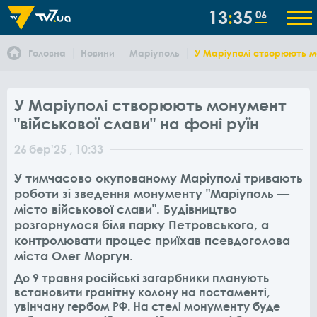
13
35
06
Головна
Новини
Маріуполь
У Маріуполі створюють мо
У Маріуполі створюють монумент
"військової слави" на фоні руїн
26
бер
'25
, 10:33
У тимчасово окупованому Маріуполі тривають
роботи зі зведення монументу "Маріуполь —
місто військової слави". Будівництво
розгорнулося біля парку Петровського, а
контролювати процес приїхав псевдоголова
міста Олег Моргун.
До 9 травня російські загарбники планують
встановити гранітну колону на постаменті,
увінчану гербом РФ. На стелі монументу буде