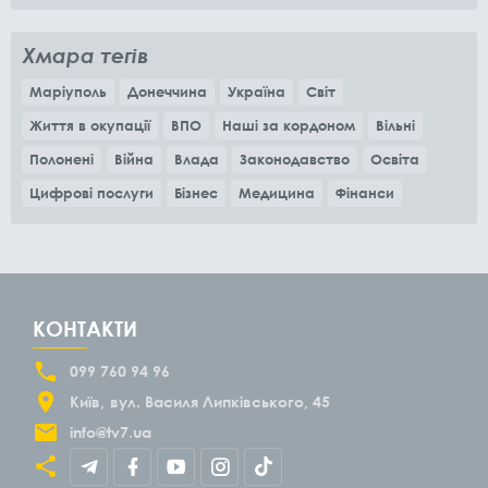
місяців
Хмара тегів
Маріуполь
Донеччина
Україна
Світ
Життя в окупації
ВПО
Наші за кордоном
Вільні
Полонені
Війна
Влада
Законодавство
Освіта
Цифрові послуги
Бізнес
Медицина
Фінанси
КОНТАКТИ
099 760 94 96
Київ
вул. Василя Липківського, 45
info@tv7.ua