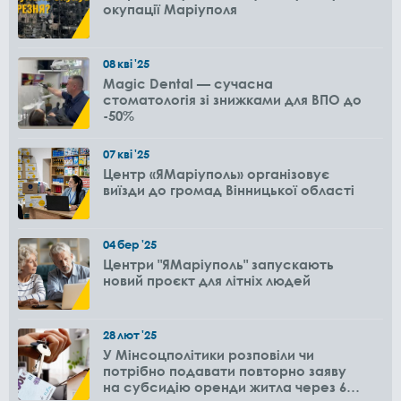
окупації Маріуполя
08
кві
'25
Magic Dental — сучасна
стоматологія зі знижками для ВПО до
-50%
07
кві
'25
Центр «ЯМаріуполь» організовує
виїзди до громад Вінницької області
04
бер
'25
Центри "ЯМаріуполь" запускають
новий проєкт для літніх людей
28
лют
'25
У Мінсоцполітики розповіли чи
потрібно подавати повторно заяву
на субсидію оренди житла через 6