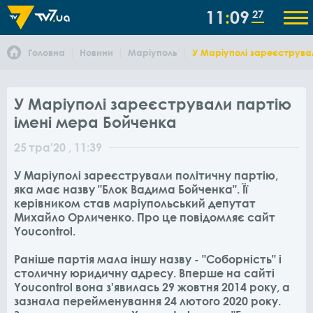
11
09
27
Головна
Новини
Маріуполь
У Маріуполі зареєструва
У Маріуполі зареєстрували партію
імені мера Бойченка
25
тра
'20
, 11:39
У Маріуполі зареєстрували політичну партію,
яка має назву "Блок Вадима Бойченка". Її
керівником став маріупольський депутат
Михайло Орличенко. Про це повідомляє сайт
Youcontrol.
Раніше партія мала іншу назву - "Соборність" і
столичну юридичну адресу. Вперше на сайті
Youcontrol вона з'явилась 29 жовтня 2014 року, а
зазнала перейменування 24 лютого 2020 року.