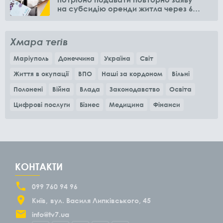
на субсидію оренди житла через 6
місяців
Хмара тегів
Маріуполь
Донеччина
Україна
Світ
Життя в окупації
ВПО
Наші за кордоном
Вільні
Полонені
Війна
Влада
Законодавство
Освіта
Цифрові послуги
Бізнес
Медицина
Фінанси
КОНТАКТИ
099 760 94 96
Київ
вул. Василя Липківського, 45
info@tv7.ua