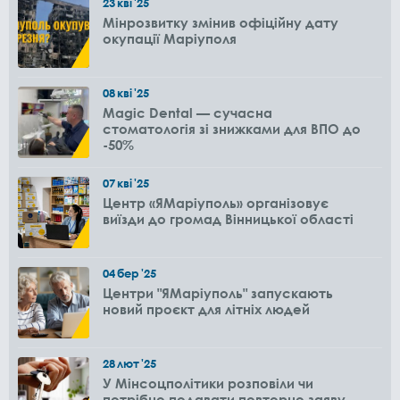
23
кві
'25
Мінрозвитку змінив офіційну дату
окупації Маріуполя
08
кві
'25
Magic Dental — сучасна
стоматологія зі знижками для ВПО до
-50%
07
кві
'25
Центр «ЯМаріуполь» організовує
виїзди до громад Вінницької області
04
бер
'25
Центри "ЯМаріуполь" запускають
новий проєкт для літніх людей
28
лют
'25
У Мінсоцполітики розповіли чи
потрібно подавати повторно заяву