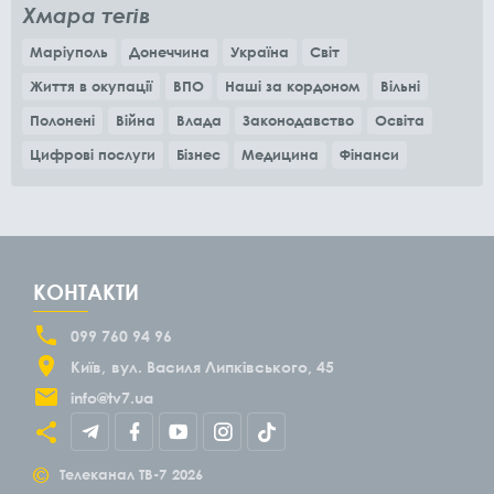
Хмара тегів
Маріуполь
Донеччина
Україна
Світ
Життя в окупації
ВПО
Наші за кордоном
Вільні
Полонені
Війна
Влада
Законодавство
Освіта
Цифрові послуги
Бізнес
Медицина
Фінанси
КОНТАКТИ
099 760 94 96
Київ
вул. Василя Липківського, 45
info@tv7.ua
©
Телеканал ТВ-7
2026