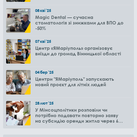
08
кві
'25
Magic Dental — сучасна
стоматологія зі знижками для ВПО до
-50%
07
кві
'25
Центр «ЯМаріуполь» організовує
виїзди до громад Вінницької області
04
бер
'25
Центри "ЯМаріуполь" запускають
новий проєкт для літніх людей
28
лют
'25
У Мінсоцполітики розповіли чи
потрібно подавати повторно заяву
на субсидію оренди житла через 6
місяців