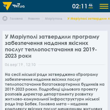
02
11
46
Головна
Новини
Маріуполь
У Маріуполі затвердили 
У Маріуполі затвердили програму
забезпечення надання якісних
послуг теплопостачання на 2019-
2023 роки
06
вер
'19
, 12:10
На сесії міської ради затверджено «Програму
забезпечення надання якісних послуг
теплопостачання багатоквартирних будинків на
2019-2023 роки». Подробиці цільового проекту
розповів директор департаменту розвитку
житлово-комунальної інфраструктури міської
ради Ігор Бабек. Головна мета – надання
комплексу якісних послуг мешканцям житлових