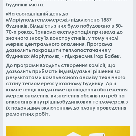
будинків міста.
«На сьогоднішній день до
«Маріупольтепломережі» підключено 1887
будинків. Більшість з них було побудовано в 50-
70-х роках. Тривала експлуатація призвела до
значного зносу їх конструктивів, у тому числі
мереж центрального опалення. Програма
дозволить покращити теплопостачання у
будинках Маріуполя», - підкреслив Ігор Бабек.
До програми входить створення комісії, що
дозволить приймати індивідуальні рішення за
результатами комплексного аналізу технічного
стану тепломереж у кожному будинку. До її
компетенції входитиме проводення обстеження
мереж опалення, визначення обсягів потреб на
виконання внутрішньобудинкових тепломереж з
їх подальшим включенням до плану проведення
ремонтних робіт. ​