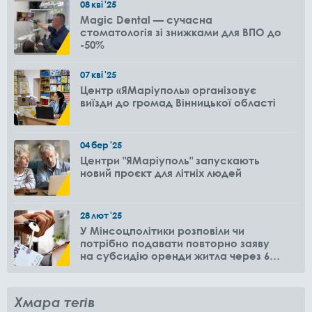
08
кві
'25
Magic Dental — сучасна
стоматологія зі знижками для ВПО до
-50%
07
кві
'25
Центр «ЯМаріуполь» організовує
виїзди до громад Вінницької області
04
бер
'25
Центри "ЯМаріуполь" запускають
новий проєкт для літніх людей
28
лют
'25
У Мінсоцполітики розповіли чи
потрібно подавати повторно заяву
на субсидію оренди житла через 6
місяців
Хмара тегів