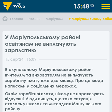
15
48
32
Головна
Новини
Маріуполь
У Маріупольському район
У Маріупольському районі
освітянам не виплачують
зарплатню
15
сер
'24
, 15:09
В окупованому Маріупольському районі
вчителям та вихователям не виплачують
заробітну плату вже два місяці. Про це люди
написали у соціальних мережах.
Окрім заробітної плати, нікому не нараховують
відпускні. Люди пишуть, що така ситуація
сталась у школах та дитсадках Мангушського
району.