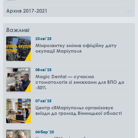
Архив 2017-2021
0
Важливі
23
кві
'25
Мінрозвитку змінив офіційну дату
окупації Маріуполя
08
кві
'25
Magic Dental — сучасна
стоматологія зі знижками для ВПО до
-50%
07
кві
'25
Центр «ЯМаріуполь» організовує
виїзди до громад Вінницької області
04
бер
'25