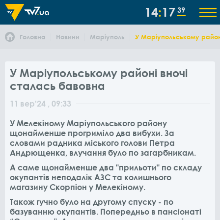
14
17
40
Головна
Новини
Маріуполь
У Маріупольському район
У Маріупольському районі вночі
сталась бавовна
11
вер
'24
, 09:33
У Мелекіному Маріупольського району
щонайменше прогриміло два вибухи. За
словами радника міського голови Петра
Андрющенка, влучання було по загарбникам.
А саме щонайменше два "прильоти" по складу
окупантів неподалік АЗС та колишнього
магазину Скорпіон у Мелекіному.
Також гучно було на другому спуску - по
базуванню окупантів. Попередньо в пансіонаті