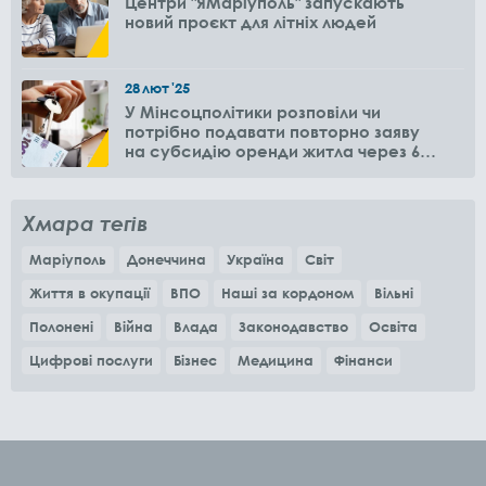
Центри "ЯМаріуполь" запускають
новий проєкт для літніх людей
28
лют
'25
У Мінсоцполітики розповіли чи
потрібно подавати повторно заяву
на субсидію оренди житла через 6
місяців
Хмара тегів
Маріуполь
Донеччина
Україна
Світ
Життя в окупації
ВПО
Наші за кордоном
Вільні
Полонені
Війна
Влада
Законодавство
Освіта
Цифрові послуги
Бізнес
Медицина
Фінанси