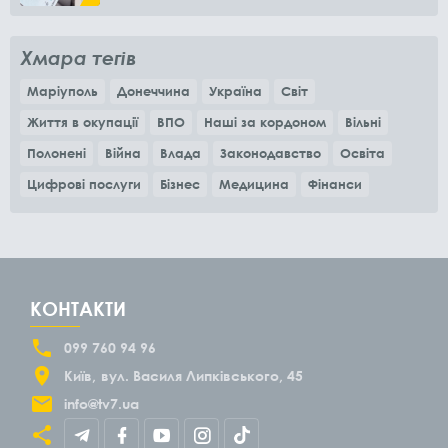
місяців
Хмара тегів
Маріуполь
Донеччина
Україна
Світ
Життя в окупації
ВПО
Наші за кордоном
Вільні
Полонені
Війна
Влада
Законодавство
Освіта
Цифрові послуги
Бізнес
Медицина
Фінанси
КОНТАКТИ
099 760 94 96
Київ
вул. Василя Липківського, 45
info@tv7.ua