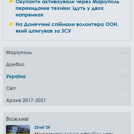
Окупанти активізували через Маріуполь
перекидання техніки: їдуть у двох
напрямках
На Донеччині спіймали волонтера ООН,
який шпигував за ЗСУ
Маріуполь
1000
Донбас
1162
Україна
1361
Світ
96
Архив 2017-2021
0
Важливі
23
кві
'25
Мінрозвитку змінив офіційну дату