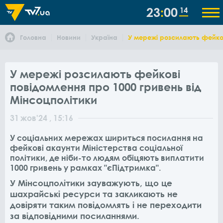
23
00
14
Головна
Новини
Україна
У мережі розсилають фейков
У мережі розсилають фейкові
повідомлення про 1000 гривень від
Мінсоцполітики
31
жов
'24
, 15:16
У соціальних мережах шириться посилання на
фейкові акаунти Міністерства соціальної
політики, де ніби-то людям обіцяють виплатити
1000 гривень у рамках "єПідтримка".
У Мінсоцполітики зауважують, що це
шахрайські ресурси та закликають не
довіряти таким повідомлять і не переходити
за відповідними посиланнями.