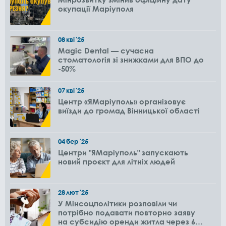
окупації Маріуполя
08
кві
'25
Magic Dental — сучасна
стоматологія зі знижками для ВПО до
-50%
07
кві
'25
Центр «ЯМаріуполь» організовує
виїзди до громад Вінницької області
04
бер
'25
Центри "ЯМаріуполь" запускають
новий проєкт для літніх людей
28
лют
'25
У Мінсоцполітики розповіли чи
потрібно подавати повторно заяву
на субсидію оренди житла через 6