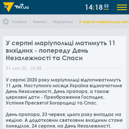
14
18
53
Головна
Новини
Маріуполь
У серпні маріупольці мат
У серпні маріупольці матимуть 11
вихідних - попереду День
Незалежності та Спаси
31
лип
'20
, 10:58
У серпні 2020 року маріупольці відпочиватимуть
11 днів. Наступного місяця Україна відзначатиме
День Незалежності, День прапора, а також
церковні дати - Преображення Господнє,
Успіння Пресвятої Богородиці та Спас.
День прапора, 23 червня, цього року випадає на
неділю. А додатковим святковим вихідним стане
понеділок, 24 серпня, на День Незалежності.