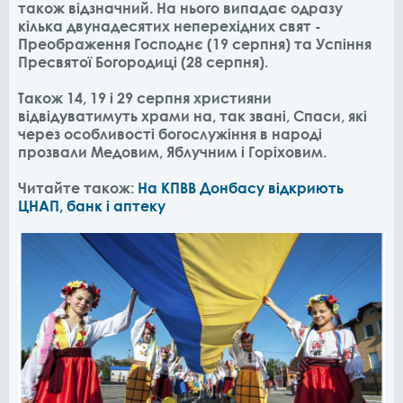
також відзначний. На нього випадає одразу
кілька двунадесятих неперехідних свят -
Преображення Господнє (19 серпня) та Успіння
Пресвятої Богородиці (28 серпня).
Також 14, 19 і 29 серпня християни
відвідуватимуть храми на, так звані, Спаси, які
через особливості богослужіння в народі
прозвали Медовим, Яблучним і Горіховим.
Читайте також:
На КПВВ Донбасу відкриють
ЦНАП, банк і аптеку