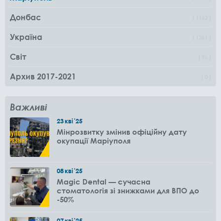
Донбас
1162
Україна
1361
Світ
96
Архив 2017-2021
0
Важливі
23
кві
'25
Мінрозвитку змінив офіційну дату
окупації Маріуполя
08
кві
'25
Magic Dental — сучасна
стоматологія зі знижками для ВПО до
-50%
07
кві
'25