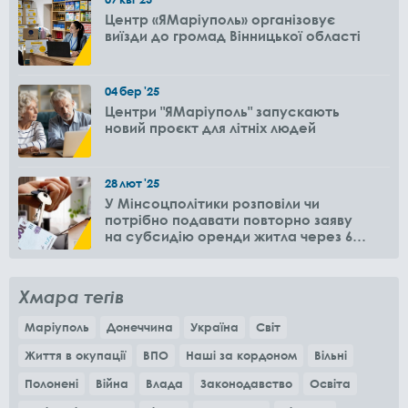
Центр «ЯМаріуполь» організовує
виїзди до громад Вінницької області
04
бер
'25
Центри "ЯМаріуполь" запускають
новий проєкт для літніх людей
28
лют
'25
У Мінсоцполітики розповіли чи
потрібно подавати повторно заяву
на субсидію оренди житла через 6
місяців
Хмара тегів
Маріуполь
Донеччина
Україна
Світ
Життя в окупації
ВПО
Наші за кордоном
Вільні
Полонені
Війна
Влада
Законодавство
Освіта