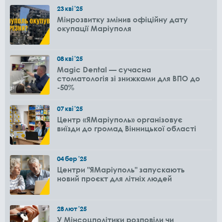
23
кві
'25
Мінрозвитку змінив офіційну дату
окупації Маріуполя
08
кві
'25
Magic Dental — сучасна
стоматологія зі знижками для ВПО до
-50%
07
кві
'25
Центр «ЯМаріуполь» організовує
виїзди до громад Вінницької області
04
бер
'25
Центри "ЯМаріуполь" запускають
новий проєкт для літніх людей
28
лют
'25
У Мінсоцполітики розповіли чи