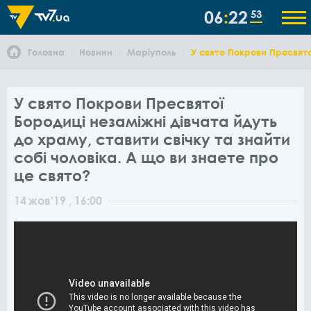
06
22
53
Головна
Новини
Маріуполь
У свято Покрови Пресвято
У свято Покрови Пресвятої
Бородиці незаміжні дівчата йдуть
до храму, ставити свічку та знайти
собі чоловіка. А що ви знаете про
це свято?
14
жов
'19
, 16:00