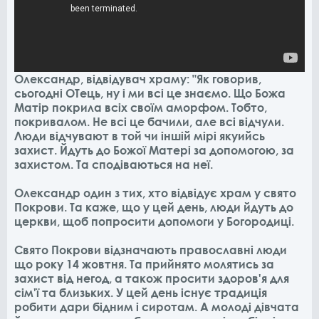
Олександр, відвідувач храму: "Як говорив,
сьогодні ОТець, ну і ми всі це знаємо. Що Божа
Матір покрила всіх своїм аморфом. Тобто,
покривалом. Не всі це бачили, але всі відчули.
Люди відчувают в той чи іншій мірі якуийсь
захист. Йдуть до Божої Матері за допомогою, за
захистом. Та сподіваються на неї.
Олександр один з тих, хто відвідує храм у свято
Покрови. Та каже, що у цей день, люди йдуть до
церкви, щоб попросити допомоги у Богородиці.
Свято Покрови відзначають православні люди
що року 14 жовтня. Та прийнято молятись за
захист від негод, а також просити здоров'я для
сім'ї та близьких. У цей день існує традиція
робити дари бідним і сиротам. А молоді дівчата