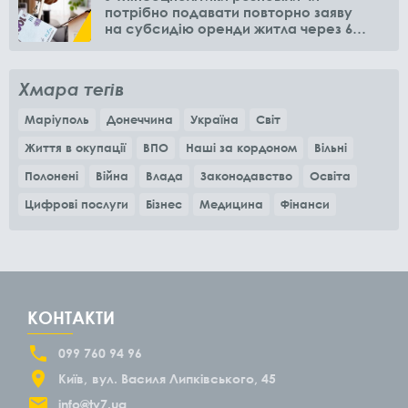
потрібно подавати повторно заяву
на субсидію оренди житла через 6
місяців
Хмара тегів
Маріуполь
Донеччина
Україна
Світ
Життя в окупації
ВПО
Наші за кордоном
Вільні
Полонені
Війна
Влада
Законодавство
Освіта
Цифрові послуги
Бізнес
Медицина
Фінанси
КОНТАКТИ
099 760 94 96
Київ
вул. Василя Липківського, 45
info@tv7.ua