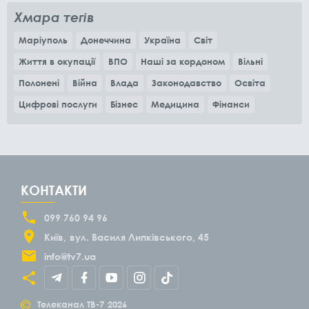
Хмара тегів
Маріуполь
Донеччина
Україна
Світ
Життя в окупації
ВПО
Наші за кордоном
Вільні
Полонені
Війна
Влада
Законодавство
Освіта
Цифрові послуги
Бізнес
Медицина
Фінанси
КОНТАКТИ
099 760 94 96
Київ
вул. Василя Липківського, 45
info@tv7.ua
©
Телеканал ТВ-7
2026