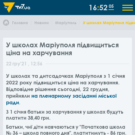
16
52
05
Головна
Новини
Маріуполь
У школах Маріуполя підв
У школах Маріуполя підвищиться
ціна на харчування
22
гру
'21
, 12:56
У школах та дитсадочках Маріуполя з 1 січня
2022 року підвищиться ціна на харчування.
Відповідне рішення сьогодні, 22 грудня,
прийняли
на пленарному засіданні міської
ради
.
З 1 січня батьки за харчування у школах будуть
платити 38,40 грн.
Батьки, чиї діти навчаються у "Початкова школа
№ 36 – школа повного дня", платитимуть - 86 грн.