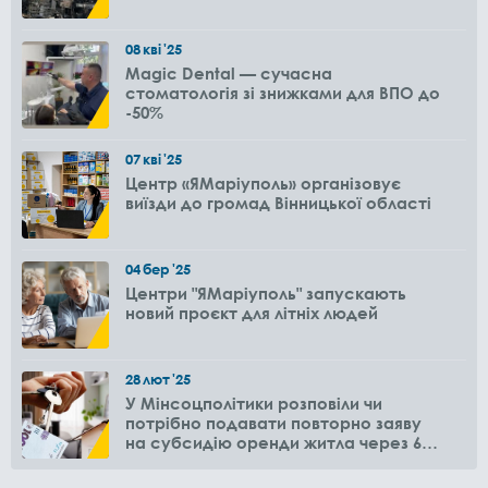
08
кві
'25
Magic Dental — сучасна
стоматологія зі знижками для ВПО до
-50%
07
кві
'25
Центр «ЯМаріуполь» організовує
виїзди до громад Вінницької області
04
бер
'25
Центри "ЯМаріуполь" запускають
новий проєкт для літніх людей
28
лют
'25
У Мінсоцполітики розповіли чи
потрібно подавати повторно заяву
на субсидію оренди житла через 6
місяців