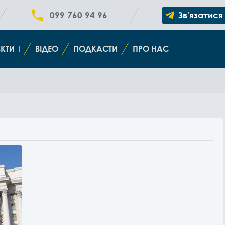
099 760 94 96
Зв'язатися
КТИ
ВІДЕО
ПОДКАСТИ
ПРО НАС