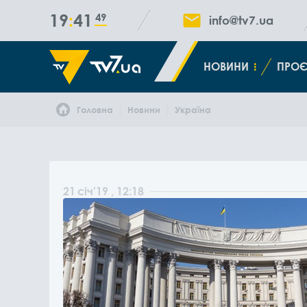
19
41
50
info@tv7.ua
НОВИНИ
ПРОЄ
Головна
Новини
Україна
21
січ
'19
, 12:18