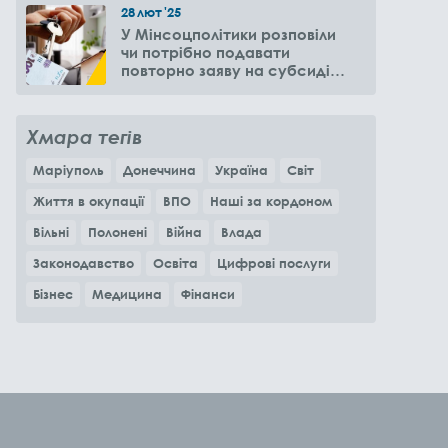
28
лют
'25
У Мінсоцполітики розповіли
чи потрібно подавати
повторно заяву на субсидію
оренди житла через 6
місяців
Хмара тегів
Маріуполь
Донеччина
Україна
Світ
Життя в окупації
ВПО
Наші за кордоном
Вільні
Полонені
Війна
Влада
Законодавство
Освіта
Цифрові послуги
Бізнес
Медицина
Фінанси