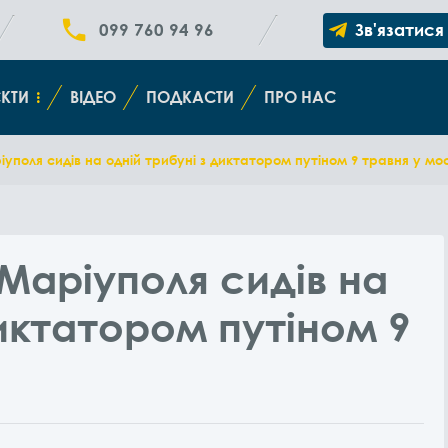
099 760 94 96
Зв'язатися
КТИ
ВІДЕО
ПОДКАСТИ
ПРО НАС
поля сидів на одній трибуні з диктатором путіном 9 травня у мос
Маріуполя сидів на
диктатором путіном 9