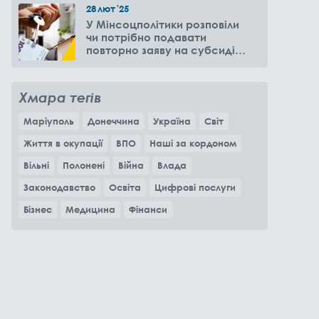
28
лют
'25
У Мінсоцполітики розповіли
чи потрібно подавати
повторно заяву на субсидію
оренди житла через 6
місяців
Хмара тегів
Маріуполь
Донеччина
Україна
Світ
Життя в окупації
ВПО
Наші за кордоном
Вільні
Полонені
Війна
Влада
Законодавство
Освіта
Цифрові послуги
Бізнес
Медицина
Фінанси