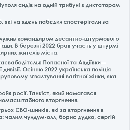
поля сидів на одній трибуні з диктатором
, які на «дєнь пабєди» спостерігали за
н служив командиром десантно-штурмового
гади. В березні 2022 брав участь у штурмі
ирних жителів міста.
«асвабадітєль» Попасної та Авдіївки—
 дивізії. Осінню 2022 українська поліція
 груповому зґвалтуванні вагітної жінки, яка
й» росії. Танкіст, який намагався
вномасштабного вторгнення.
ьох СВО-шників, які за вторгнення в
: чалим чулдум-олл, борис дудко, сергій