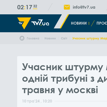
02
17
32
info@tv7.ua
НОВИНИ
ПРОЄ
Головна
Новини
Світ
Учасник штурму Маріу
Учасник штурму 
одній трибуні з 
травня у москві
10
тра
'24
, 10:20