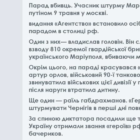
Парад вбивць. Учасник штурму Маріу
путіном 9 травня у москві.
видання «Агентство» встановило осіб
парадом в столиці рф.
Один з них— владислав головін. Ві
взводу 810 окремої гвардійської бри
українського Маріуполя, вбиваючи м
Окрім цього, на параді красувався 
артур орлов, військовий 90-ї танкової
звинуватила військових цієї дивізії у
після наруги втратила дитину.
Ще один — раїль габдрахманов. «Геро
штурмувати Чернігів в перші дні по
За спиною диктатора посадили ще тр
Україну отримали звання «героїв» рф
бачериков.