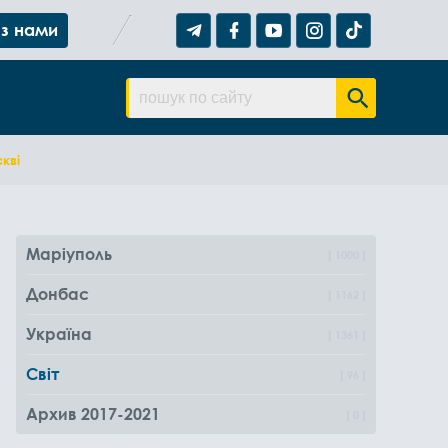
 з нами
кві
Маріуполь
1000
Донбас
1162
Україна
1361
Світ
96
Архив 2017-2021
0